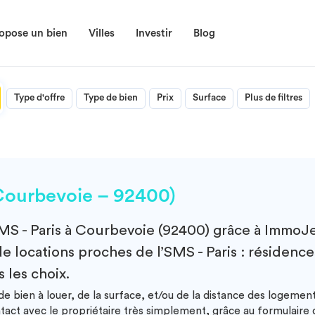
opose un bien
Villes
Investir
Blog
Type d'offre
Type de bien
Prix
Surface
Plus de filtres
Courbevoie – 92400)
MS - Paris à Courbevoie (92400)
grâce à ImmoJe
e locations proches de l’SMS - Paris : résidence
 les choix.
e bien à louer, de la surface, et/ou de la distance des logement
ntact avec le propriétaire très simplement, grâce au formulair