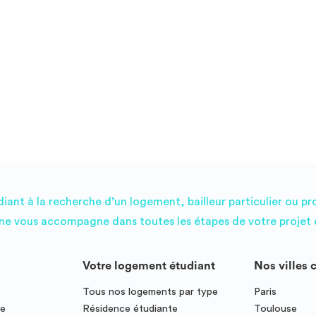
d'intégration, événements mensuels...) Espaces communs
conviviaux Communauté d'ambassadeurs Studéa
PRATICITÉ : Laverie Connexion internet haut débit
offerte Bon plan énergie Prêt de matériel gratuit D'autres
services peuvent être disponibles en résidence. Pour +
d'infos, contactez votre responsable de résidence. La liste
des logements réservables est mise à jour chaque jour,
mais peut ne pas refléter les disponibilités en temps réel.
ant à la recherche d’un logement, bailleur particulier ou pr
e vous accompagne dans toutes les étapes de votre projet d
Votre logement étudiant
Nos villes 
Tous nos logements par type
Paris
ce
Résidence étudiante
Toulouse