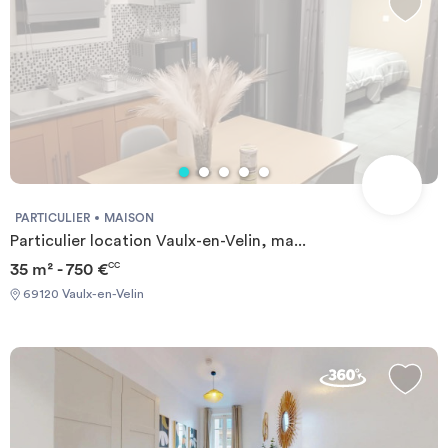
situé à quelques minutes du centre de Lyon, vous profitez d'un
accès rapide au quartier de la Part-Dieu ainsi qu'aux grandes
écoles comme l'INSA Lyon et l'Université Lyon 1. Les points forts
de l'appartement meublé : - 5 chambres tout confort avec
espaces communs spacieux, - Proximité immédiate des campus
universitaires et des transports, - Un cadre de vie moderne
propice aux échanges. Unités disponibles : - Chambre L 4, 18m²,
salle de bain partagée, 634€ - Chambre M 3, 16m², salle de bain
partagée, 634€ REF:1190
PARTICULIER
MAISON
Particulier location Vaulx-en-Velin, ma...
35 m² - 750 €
CC
69120 Vaulx-en-Velin