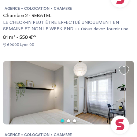
AGENCE
COLOCATION
CHAMBRE
Chambre 2 - REBATEL
LE CHECK-IN PEUT ÊTRE EFFECTUÉ UNIQUEMENT EN
SEMAINE ET NON LE WEEK-END +++Vous devez fournir une
Garantie Visale obligatoirement et une assurance habitation+++
81 m² - 550 €
CC
[ENG] CHECK-IN CAN ONLY BE DONE ON WEEKDAYS AND
69003 Lyon 03
NOT AT WEEKENDS +++You must provide a Visale Guarantee
and home insurance+++.
AGENCE
COLOCATION
CHAMBRE