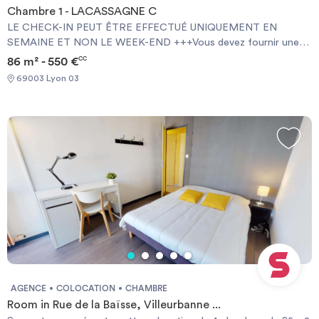
Chambre 1 - LACASSAGNE C
LE CHECK-IN PEUT ÊTRE EFFECTUÉ UNIQUEMENT EN
SEMAINE ET NON LE WEEK-END +++Vous devez fournir une
Garantie Visale obligatoirement et une assurance habitation+++
86 m² - 550 €
CC
[ENG] CHECK-IN CAN ONLY BE DONE ON WEEKDAYS AND
69003 Lyon 03
NOT AT WEEKENDS +++You must provide a Visale Guarantee
and home insurance+++.
AGENCE
COLOCATION
CHAMBRE
Room in Rue de la Baïsse, Villeurbanne ...