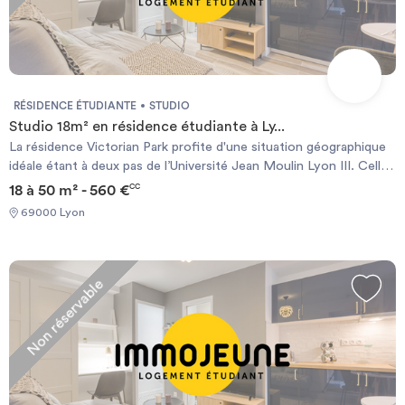
RÉSIDENCE ÉTUDIANTE
STUDIO
Studio 18m² en résidence étudiante à Ly...
La résidence Victorian Park profite d'une situation géographique
idéale étant à deux pas de l’Université Jean Moulin Lyon III. Celle-
ci propose des studios meublés et tout équipés à des prix
18 à 50 m² - 560 €
CC
adaptés. En plus, la résidence Victorian Park offre de nombreux
69000 Lyon
services tels qu'un service de gardiennage, une laverie ou encore
une connexion internet. Cette résidence étudiante est à
proximité des transports en commun, des commerces,
restaurants et cinémas.
Non réservable