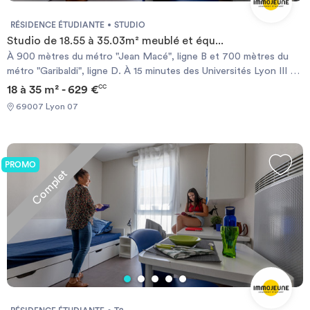
RÉSIDENCE ÉTUDIANTE
STUDIO
Studio de 18.55 à 35.03m² meublé et équ...
À 900 mètres du métro "Jean Macé", ligne B et 700 mètres du
métro "Garibaldi", ligne D. À 15 minutes des Universités Lyon III et
Lyon I. Au coeur d’un des quartiers les plus commerçants de
18 à 35 m² - 629 €
CC
Lyon. À 10 minutes de la place Bellecour et de la gare Lyon-
69007 Lyon 07
Perrache. Kitchenette équipée (évier, plaques électriques,
réfrigérateur, four à micro-ondes). Salle de bains avec baignoire
et WC. Chauffage électrique et ballon d’eau chaude individuels.
L’accès des non-étudiants à la résidence est limité et soumis à
PROMO
Complet
conditions.