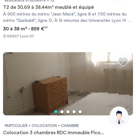
RÉSIDENCE ÉTUDIANTE
T2
T2 de 30.69 à 38.44m² meublé et équipé
À 900 mètres du métro "Jean Macé", ligne B et 700 mètres du
métro "Garibaldi", ligne D. À 15 minutes des Universités Lyon III et
Lyon I. Au coeur d’un des quartiers les plus commerçants de
30 à 38 m² - 859 €
CC
Lyon. À 10 minutes de la place Bellecour et de la gare Lyon-
69007 Lyon 07
Perrache. Kitchenette équipée (évier, plaques électriques,
réfrigérateur, four à micro-ondes). Salle de bains avec baignoire
et WC. Chauffage électrique et ballon d’eau chaude individuels.
L’accès des non-étudiants à la résidence est limité et soumis à
conditions.
PARTICULIER
COLOCATION
CHAMBRE
Colocation 3 chambres RDC Immeuble Pico...