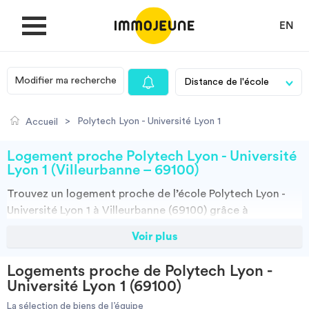
EN
Modifier ma recherche
MON COMPTE
>
Polytech Lyon - Université Lyon 1
Accueil
DÉPOSER UNE ANNONCE
Logement proche Polytech Lyon - Université
Lyon 1 (Villeurbanne – 69100)
Trouvez un
logement
proche de l’école
Polytech Lyon -
Je cherche un logement
Université Lyon 1 à Villeurbanne (69100)
grâce à
ImmoJeune.com, le premier site du logement étudiant.
Voir plus
Je propose un bien
Découvrez nos milliers d’offres de locations proches de
l’Polytech Lyon - Université Lyon 1 : résidences étudiantes,
Logements proche de Polytech Lyon -
locations par particuliers, par agences et colocations.
Villes
Université Lyon 1 (69100)
Vous avez tous les choix.
La sélection de biens de l’équipe