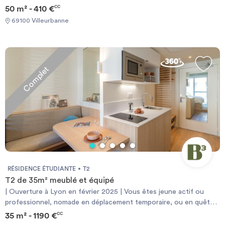
50 m² - 410 €
CC
69100 Villeurbanne
Complet
RÉSIDENCE ÉTUDIANTE
T2
T2 de 35m² meublé et équipé
| Ouverture à Lyon en février 2025 | Vous êtes jeune actif ou
professionnel, nomade en déplacement temporaire, ou en quête
d’un nouveau lieu de vie en communauté ? La résidence Bikube à
35 m² - 1190 €
CC
Lyon est le lieu idéal pour découvrir une nouvelle expérience de