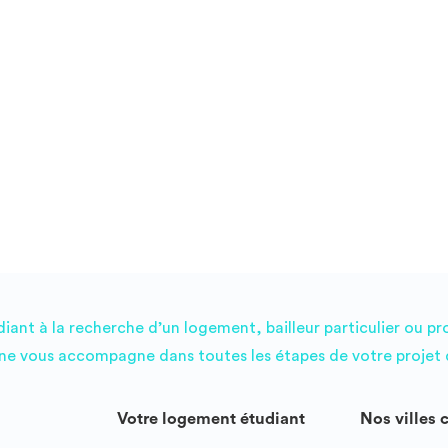
commune entièrement équipée, de zones de coworking,
d’un babyfoot, d’une salle de sport, de terrasses
végétalisées, et bien d’autres surprises ! Une offre de
logements diversifiée La résidence UXCO Student Station
59 propose des logements variés, allant du studio au T2
pour une occupation individuelle, et même des
appartements T5 pour la colocation. Située à seulement 5
minutes à pied du Campus Pont de Bois, à 8 minutes de
l’ENSAPL (École nationale supérieure d'architecture et de
paysage de Lille), et à 4 minutes en métro du Campus Cité
Scientifique, elle est aussi proche des sièges de grandes
entreprises telles que Leroy Merlin, Nocibé, ou Bonduelle
– des opportunités parfaites pour vos stages, alternances
ou premier emploi. Une vie étudiante enrichie Un manager
est présent au quotidien pour vous accompagner en cas
de besoin et pour animer la résidence. Soirées,
ant à la recherche d’un logement, bailleur particulier ou pr
événements, et animations rythmeront votre vie étudiante
e vous accompagne dans toutes les étapes de votre projet d
et rendront votre expérience chez UXCO Student encore
plus mémorable. Des services adaptés à vos besoins Pour
vous simplifier la vie, la résidence met à disposition une
Votre logement étudiant
Nos villes 
connexion Wi-Fi haut débit, une laverie connectée, un