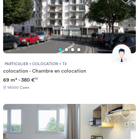
Les 150 logements sont composés d’une kitchenette équipée
avec rangements, d'une plaque de cuisson électrique, four micro-
ondes, réfrigérateur, d'une salle d’eau avec douche et WC d’une
pièce à vivre avec lit gigogne, table, chaises, bureau et étagère
murale, prise TV et téléphone. Compteur EDF individuel.
PARTICULIER
COLOCATION
T3
colocation - Chambre en colocation
69 m² - 380 €
CC
14000 Caen