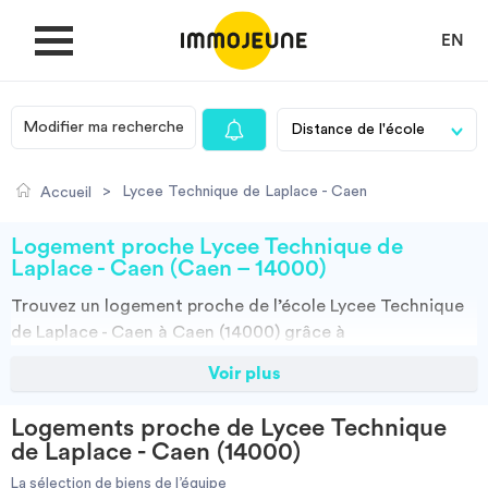
EN
Modifier ma recherche
MON COMPTE
>
Lycee Technique de Laplace - Caen
Accueil
DÉPOSER UNE ANNONCE
Logement proche Lycee Technique de
Laplace - Caen (Caen – 14000)
Trouvez un
logement
proche de l’école
Lycee Technique
Je cherche un logement
de Laplace - Caen à Caen (14000)
grâce à
ImmoJeune.com, le premier site du logement étudiant.
Voir plus
Je propose un bien
Découvrez nos milliers d’offres de locations proches de
l’Lycee Technique de Laplace - Caen : résidences
Logements proche de Lycee Technique
étudiantes, locations par particuliers, par agences et
Villes
de Laplace - Caen (14000)
colocations. Vous avez tous les choix.
La sélection de biens de l’équipe