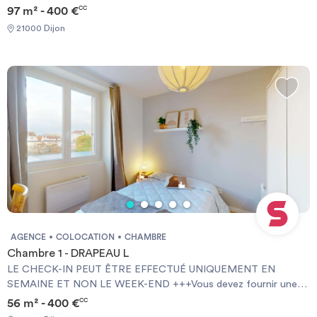
Garantie Visale obligatoirement et une assurance habitation+++
97 m² - 400 €
CC
[ENG] CHECK-IN CAN ONLY BE DONE ON WEEKDAYS AND
21000 Dijon
NOT AT WEEKENDS +++You must provide a Visale Guarantee
and home insurance+++.
AGENCE
COLOCATION
CHAMBRE
Chambre 1 - DRAPEAU L
LE CHECK-IN PEUT ÊTRE EFFECTUÉ UNIQUEMENT EN
SEMAINE ET NON LE WEEK-END +++Vous devez fournir une
Garantie Visale obligatoirement et une assurance habitation+++
56 m² - 400 €
CC
[ENG] CHECK-IN CAN ONLY BE DONE ON WEEKDAYS AND