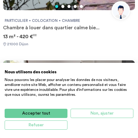
guarantee - Identity Card - Reason for impermanence Documents
requis: - Garanties financières - Carte d'identité - Motif du
transfert / transitoire
PARTICULIER
COLOCATION
CHAMBRE
Chambre à louer dans quartier calme bie...
13 m² - 420 €
CC
21000 Dijon
Nous utilisons des cookies
Nous pouvons les placer pour analyser les données de nos visiteurs,
améliorer notre site Web, afficher un contenu personnalisé et vous faire
vivre une expérience inoubliable. Pour plus d'informations sur les cookies
que nous utilisons, ouvrez les paramètres.
Accepter tout
Non, ajuster
Refuser
PARTICULIER
STUDIO