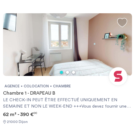
NOT AT WEEKENDS +++You must provide a Visale Guarantee
and home insurance+++.
AGENCE
COLOCATION
CHAMBRE
Chambre 1 - DRAPEAU B
LE CHECK-IN PEUT ÊTRE EFFECTUÉ UNIQUEMENT EN
SEMAINE ET NON LE WEEK-END +++Vous devez fournir une
Garantie Visale obligatoirement et une assurance habitation+++
62 m² - 390 €
CC
[ENG] CHECK-IN CAN ONLY BE DONE ON WEEKDAYS AND
21000 Dijon
NOT AT WEEKENDS +++You must provide a Visale Guarantee
and home insurance+++.