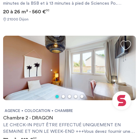
minutes de la BSB et à 13 minutes à pied de Sciences Po.
Burgundinn République accueille les étudiants et les jeunes en
20 à 26 m² - 560 €
CC
formation professionnelle. Elle propose un cadre de vie sécurisé,
21000 Dijon
calme et convivial, où l'on se sent « comme à la maison » dès le
premier jour.
AGENCE
COLOCATION
CHAMBRE
Chambre 2 - DRAGON
LE CHECK-IN PEUT ÊTRE EFFECTUÉ UNIQUEMENT EN
SEMAINE ET NON LE WEEK-END +++Vous devez fournir une
Garantie Visale obligatoirement et une assurance habitation+++
CC