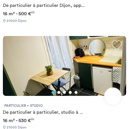
requis: - Garanties financières - Carte d'identité - Motif du
De particulier à particulier Dijon, app...
transfert / transitoire
16 m² - 500 €
CC
21000 Dijon
PARTICULIER
STUDIO
De particulier à particulier, studio à ...
16 m² - 530 €
CC
21000 Dijon