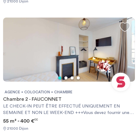
21000 Dijon
NOT AT WEEKENDS +++You must provide a Visale Guarantee
and home insurance+++.
AGENCE
COLOCATION
CHAMBRE
Chambre 2 - FAUCONNET
LE CHECK-IN PEUT ÊTRE EFFECTUÉ UNIQUEMENT EN
SEMAINE ET NON LE WEEK-END +++Vous devez fournir une
Garantie Visale obligatoirement et une assurance habitation+++
55 m² - 400 €
CC
[ENG] CHECK-IN CAN ONLY BE DONE ON WEEKDAYS AND
21000 Dijon
NOT AT WEEKENDS +++You must provide a Visale Guarantee