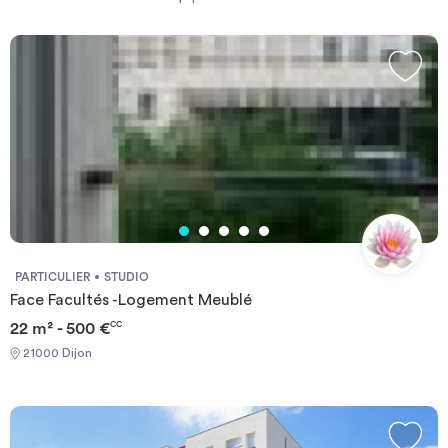
rapport à l’Lycée Saint Joseph - Dijon.
Investir
Une fois la perle rare trouvée, vous pouvez prendre contact avec le
propriétaire très simplement, grâce au formulaire de contact ou
directement par téléphone quand vous êtes connecté.
Le site ImmoJeune.com est gratuit et vous permettra de vous loger à
Blog
proximité de l’Lycée Saint Joseph - Dijon dans les meilleures conditions
possibles.
Bonne recherche et bon emménagement.
PARTICULIER
STUDIO
Face Facultés -Logement Meublé
22 m² - 500 €
CC
21000 Dijon