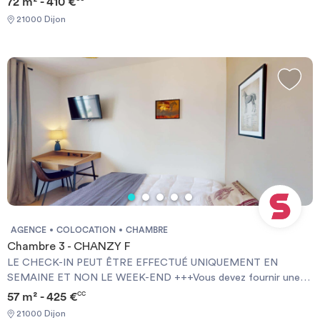
72 m² - 410 €
[ENG] CHECK-IN CAN ONLY BE DONE ON WEEKDAYS AND
21000 Dijon
NOT AT WEEKENDS +++You must provide a Visale Guarantee
and home insurance+++.
AGENCE
COLOCATION
CHAMBRE
Chambre 3 - CHANZY F
LE CHECK-IN PEUT ÊTRE EFFECTUÉ UNIQUEMENT EN
SEMAINE ET NON LE WEEK-END +++Vous devez fournir une
Garantie Visale obligatoirement et une assurance habitation+++
57 m² - 425 €
CC
[ENG] CHECK-IN CAN ONLY BE DONE ON WEEKDAYS AND
21000 Dijon