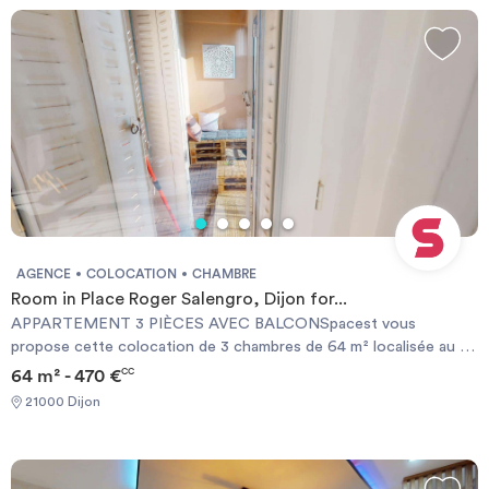
AGENCE
COLOCATION
CHAMBRE
Room in Place Roger Salengro, Dijon for...
APPARTEMENT 3 PIÈCES AVEC BALCONSpacest vous
propose cette colocation de 3 chambres de 64 m² localisée au 8
Place Roger Salengro (Dijon, 21000).🛌 LA CHAMBRELa chambre
64 m² - 470 €
CC
2 offre un accès direct à la loggia commune avec le salon. Cette
21000 Dijon
chambre comporte un lit double, un bureau, une chaise et des
rangements.🏠 LES ESPACES COMMUNSCet appartement
comporte un salon très lumineux aménagé avec un canapé, des
tables basses, une TV et une table à manger idéale pour partager