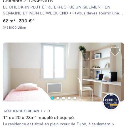
Chambre 2 - DRAPEAU B
LE CHECK-IN PEUT ÊTRE EFFECTUÉ UNIQUEMENT EN
SEMAINE ET NON LE WEEK-END +++Vous devez fournir une
Garantie Visale obligatoirement et une assurance habitation+++
62 m² - 390 €
CC
[ENG] CHECK-IN CAN ONLY BE DONE ON WEEKDAYS AND
21000 Dijon
NOT AT WEEKENDS +++You must provide a Visale Guarantee
and home insurance+++.
RÉSIDENCE ÉTUDIANTE
T1
T1 de 20 à 28m² meublé et équipé
La résidence est situé en plein cœur de Dijon, à seulement 3