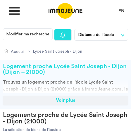
EN
Modifier ma recherche
MON COMPTE
>
Lycée Saint Joseph - Dijon
Accueil
DÉPOSER UNE ANNONCE
Logement proche Lycée Saint Joseph - Dijon
(Dijon – 21000)
Trouvez un
logement
proche de l’école
Lycée Saint
Je cherche un logement
Joseph - Dijon à Dijon (21000)
grâce à ImmoJeune.com, le
premier site du logement étudiant. Découvrez nos milliers
Voir plus
Je propose un bien
d’offres de locations proches de l’Lycée Saint Joseph -
Dijon : résidences étudiantes, locations par particuliers,
Logements proche de Lycée Saint Joseph
par agences et colocations. Vous avez tous les choix.
Villes
- Dijon (21000)
Vous pouvez faire votre recherche en fonction du type de bien à louer,
de la surface, et/ou de la distance des logements proposés par
La sélection de biens de l’équipe