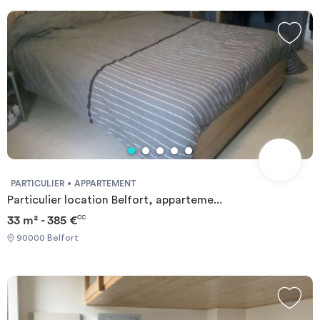
centaines de mètres de l’école d’ingénieurs (UTBM) et de lUT,
mais également à proximité immédiate de grandes entreprises
comme ALSTOM et GENERAL ELECTRIC. Nos résidents
disposent d’un parking privatif, de laveries à chaque étage et ont
la possibilité d’avoir accès à un service de location de linge (literie
et salle de bain), ainsi que d'un service ménage, s’ils le souhaitent.
Pour plus de simplicité à l'installation, nos locations sont toutes
charges comprises. (eau chaude et froide, chauffage, électricité,
internet fibre, entretien parties communes, parking privatif,
assurance de l’appartement). La Résidence EDISON est équipée
d’un contrôle d’accès vidéo et d’une vidéo surveillance des parties
communes, une permanence réception est assurée tous les
PARTICULIER
APPARTEMENT
matins et les lundi, mercredi et vendredi de 18h à 19h.
Particulier location Belfort, apparteme...
33 m² - 385 €
CC
90000 Belfort