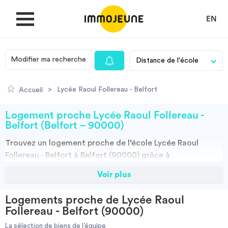
EN
Modifier ma recherche
MON COMPTE
>
Lycée Raoul Follereau - Belfort
Accueil
DÉPOSER UNE ANNONCE
Logement proche Lycée Raoul Follereau -
Belfort (Belfort – 90000)
Trouvez un
logement
proche de l’école
Lycée Raoul
Je cherche un logement
Follereau - Belfort à Belfort (90000)
grâce à
ImmoJeune.com, le premier site du logement étudiant.
Voir plus
Je propose un bien
Découvrez nos milliers d’offres de locations proches de
l’Lycée Raoul Follereau - Belfort : résidences étudiantes,
Logements proche de Lycée Raoul
locations par particuliers, par agences et colocations.
Villes
Follereau - Belfort (90000)
Vous avez tous les choix.
La sélection de biens de l’équipe