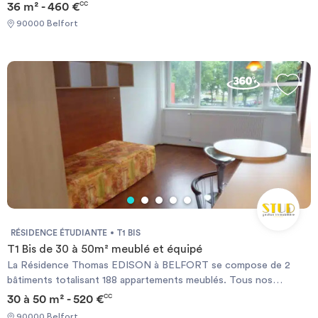
36 m² - 460 €
CC
90000 Belfort
RÉSIDENCE ÉTUDIANTE
T1 BIS
T1 Bis de 30 à 50m² meublé et équipé
La Résidence Thomas EDISON à BELFORT se compose de 2
bâtiments totalisant 188 appartements meublés. Tous nos
appartements sont équipés de : rangements, module bureau,
30 à 50 m² - 520 €
CC
literie, micro-onde, plaques électriques, réfrigérateur, téléviseur,
90000 Belfort