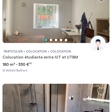
comme ALSTOM et GENERAL ELECTRIC. Nos résidents
disposent d’un parking privatif, de laveries à chaque étage et ont
la possibilité d’avoir accès à un service de location de linge (literie
et salle de bain), ainsi que d'un service ménage, s’ils le souhaitent.
Pour plus de simplicité à l'installation, nos locations sont toutes
charges comprises. (eau chaude et froide, chauffage, électricité,
internet fibre, entretien parties communes, parking privatif,
assurance de l’appartement). La Résidence EDISON est équipée
d’un contrôle d’accès vidéo et d’une vidéo surveillance des parties
communes, une permanence réception est assurée tous les
PARTICULIER
COLOCATION
COLOCATION
matins et les lundi, mercredi et vendredi de 18h à 19h.
Colocation étudiante entre IUT et UTBM
180 m² - 330 €
CC
90000 Belfort