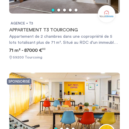
AGENCE
T3
APPARTEMENT T3 TOURCOING
Appartement de 2 chambres dans une copropriété de 5
lots totalisant plus de 71 m². Situé au RDC d'un immeuble
sécurisé dans une rue calme de Tourcoing proche du
71 m² - 87000 €
CC
centre ville et de toutes commodités. Produit
59200 Tourcoing
d'investissement pour une colocation, travaux à prévoir
idéal déficit foncier.
SPONSORISÉ