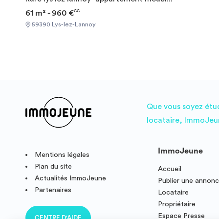
61 m² - 960 €
CC
59390 Lys-lez-Lannoy
Que vous soyez étudi
locataire, ImmoJeun
ImmoJeune
Mentions légales
Plan du site
Accueil
Actualités ImmoJeune
Publier une annon
Partenaires
Locataire
Propriétaire
Espace Presse
CENTRE D'AIDE