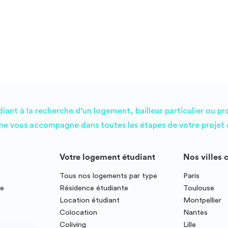
Honoraires d’agence : 559€ Mentions légales : Loyer
révisé chaque année à la date d’anniversaire de
renouvellement du bail selon l’IRL. Barème honoraires de
location : Prix au mètre carré de surface habitable
concernant les honoraires de visite, de constitution du
dossier du locataire et de rédaction du bail : – Zone “très
tendue” : 12€ TTC – Zone “tendue” : 10€ TTC – Zone
“non tendue” : 8€ TTC Prix au mètre carré de surface
habitable concernant les honoraires de réalisation de l’état
des lieux : 3€ TTC SARL MRZ Carte professionnelle n° :
CPI75012015000000390 Délivrée par : CCI de Paris Île-
ant à la recherche d’un logement, bailleur particulier ou pr
de-France Organisme garant : SOCAF 26 avenue de
e vous accompagne dans toutes les étapes de votre projet d
Suffren, 75015 PARIS Disponible de suite. pour visiter
merci de contacter le 0. 6. 1. 2. 6. 4. 8. 3. 2. 3
Votre logement étudiant
Nos villes 
Tous nos logements par type
Paris
ce
Résidence étudiante
Toulouse
Location étudiant
Montpellier
Colocation
Nantes
Coliving
Lille