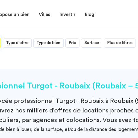
opose un bien
Villes
Investir
Blog
Type d'offre
Type de bien
Prix
Surface
Plus de filtres
onnel Turgot - Roubaix (Roubaix – 
ycée professionnel Turgot - Roubaix à Roubaix 
rez nos milliers d’offres de locations proches d
culiers, par agences et colocations. Vous avez to
e bien à louer, de la surface, et/ou de la distance des logemen