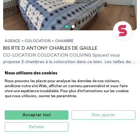
T12, permettant des connexions vers les lignes RER B et C 🚌
Arrêt de bus à environ 7 minutes à pied, passages réguliers toute
la semaine ✅ Colocation sérieuse ✅ Appartement clé en main ✅
Environnement calme et qualitatif Type de bail : INDIVIDUEL
Required documents: - Reason for impermanence - Financial
guarantee - Identity Card Documents requis: - Motif du transfert
/ transitoire - Garanties financières - Carte d'identité
AGENCE
COLOCATION
CHAMBRE
BIS RTE D ANTONY CHARLES DE GAULLE
CO-LOCATION COLOCATION COLIVING Spacest vous
propose 3 chambres à la colocation dans ce bien. Les tailles des
chambres vont de 13 ㎡ à 15 ㎡.. La maison de 250 m2 est
246 m² - 792 €
CC
Nous utilisons des cookies
composée de 10 chambres, chacune avec salle de douche et
92160 Antony
Nous pouvons les placer pour analyser les données de nos visiteurs,
toilettes privés. De grands espaces de vie vous sont proposés,
améliorer notre site Web, afficher un contenu personnalisé et vous faire
salon de 60m2, très grande cuisine équipée, un sous-sol, un très
vivre une expérience inoubliable. Pour plus d'informations sur les cookies
joli jardin. La maison est idéalement située, à la limite d'Antony.
que nous utilisons, ouvrez les paramètres.
Proche de la gare RER C (7 minutes à pied) et à 15 minutes du
centre-ville d'Antony. Type de bail : INDIVIDUEL Required
documents: - Reason for impermanence - Financial guarantee -
Accepter tout
Non, ajuster
Identity Card Documents requis: - Motif du transfert / transitoire
Refuser
- Garanties financières - Carte d'identité