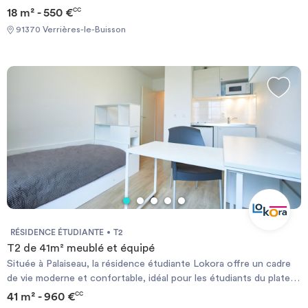
18 m² - 550 €
CC
91370 Verrières-le-Buisson
RÉSIDENCE ÉTUDIANTE
T2
T2 de 41m² meublé et équipé
Située à Palaiseau, la résidence étudiante Lokora offre un cadre
de vie moderne et confortable, idéal pour les étudiants du plateau
de Saclay, à proximité des grandes écoles telles que l’ENS,
41 m² - 960 €
CC
Polytechnique ou Telecom SudParis. Nos logements étudiants à