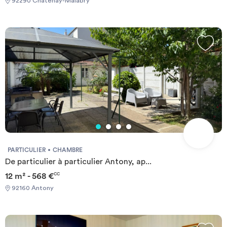
92290 Châtenay-Malabry
sans se soucier des autres colocs, dès le moment où il respecte
un mois de préavis. Éligible aux APL. REFERENCE DU BIEN :
RL0330ULes informations sur les risques auxquels ce bien est
exposé sont disponibles sur le site Géorisques :
www.georisques.gouv.frMontant estimé des dépenses annuelles
d'énergie pour un usage standard : 1185 € par an.Prix moyens des
énergies indexés sur l'année 2021 (abonnements compris)
Required documents: - Financial guarantee - Identity Card -
Reason for impermanence Documents requis: - Garanties
financières - Carte d'identité - Motif du transfert / transitoire
PARTICULIER
CHAMBRE
De particulier à particulier Antony, ap...
12 m² - 568 €
CC
92160 Antony