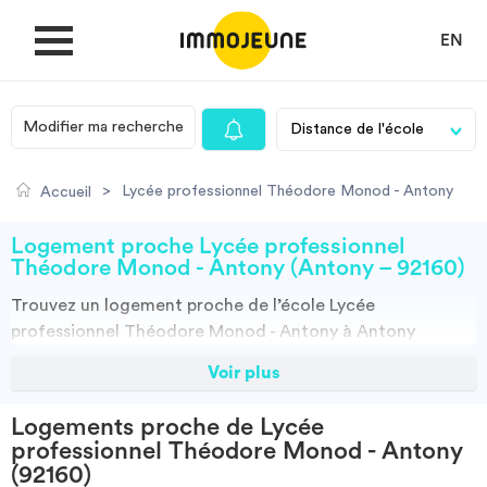
EN
Modifier ma recherche
MON COMPTE
>
Lycée professionnel Théodore Monod - Antony
Accueil
DÉPOSER UNE ANNONCE
Logement proche Lycée professionnel
Théodore Monod - Antony (Antony – 92160)
Trouvez un
logement
proche de l’école
Lycée
Je cherche un logement
professionnel Théodore Monod - Antony à Antony
(92160)
grâce à ImmoJeune.com, le premier site du
Voir plus
Je propose un bien
logement étudiant. Découvrez nos milliers d’offres de
locations proches de l’Lycée professionnel Théodore
Logements proche de Lycée
Monod - Antony : résidences étudiantes, locations par
Villes
professionnel Théodore Monod - Antony
particuliers, par agences et colocations. Vous avez tous
(92160)