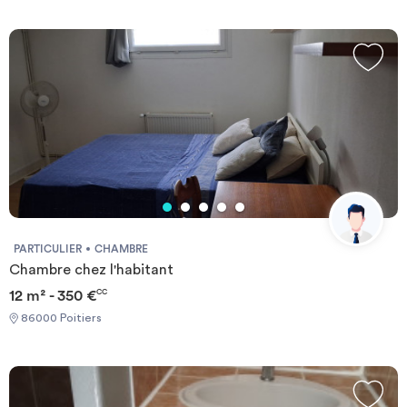
transfert / transitoire
placard de rangement et commode de chevet.-------Bail individuel
à la chambre. Pas de caution solidaire. Chacun est libre de partir
quand il veut sans se soucier des autres colocs, dès le moment
où il respecte un mois de préavis. Éligible aux APL. REFERENCE
DU BIEN : RL0226GLes informations sur les risques auxquels ce
bien est exposé sont disponibles sur le site Géorisques :
www.georisques.gouv.frMontant estimé des dépenses annuelles
d'énergie pour un usage standard : 899 € par an.Prix moyens des
énergies indexés sur l'année 2021,2022,2023 (abonnements
compris) Required documents: - Financial guarantee - Identity
Card - Reason for impermanence Documents requis: - Garanties
financières - Carte d'identité - Motif du transfert / transitoire
PARTICULIER
CHAMBRE
Chambre chez l'habitant
12 m² - 350 €
CC
86000 Poitiers