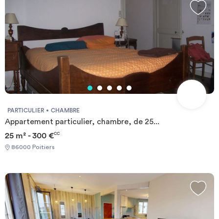
établissements scolaires. Chaque logement est équipé d’un coin
cuisine avec micro-ondes, plaque de cuisson vitrocéramique,
réfrigérateur, hotte et vaisselle, d’une salle d’eau avec WC et
sèche serviette, et d’un salon-chambre meublé. Toutes charges
comprises (hors électricité).
PARTICULIER
CHAMBRE
Appartement particulier, chambre, de 25...
25 m² - 300 €
CC
86000 Poitiers