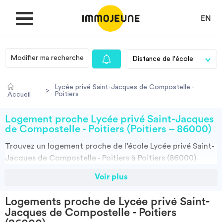
EN
Modifier ma recherche
MON COMPTE
Lycée privé Saint-Jacques de Compostelle -
>
Poitiers
Accueil
DÉPOSER UNE ANNONCE
Logement proche Lycée privé Saint-Jacques
de Compostelle - Poitiers (Poitiers – 86000)
Je cherche un logement
Trouvez un
logement
proche de l’école
Lycée privé Saint-
Jacques de Compostelle - Poitiers à Poitiers (86000)
grâce à ImmoJeune.com, le premier site du logement
Je propose un bien
Voir plus
étudiant. Découvrez nos milliers d’offres de locations
proches de l’Lycée privé Saint-Jacques de Compostelle -
Logements proche de Lycée privé Saint-
Villes
Poitiers : résidences étudiantes, locations par
Jacques de Compostelle - Poitiers
particuliers, par agences et colocations. Vous avez tous