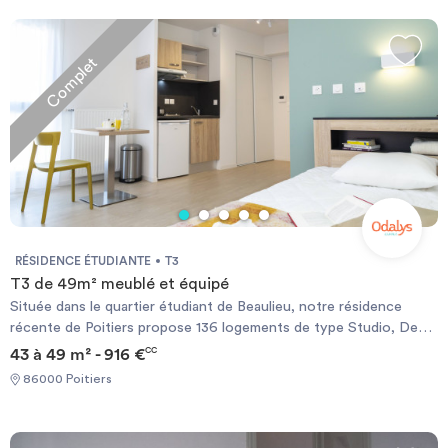
Complet
RÉSIDENCE ÉTUDIANTE
T3
T3 de 49m² meublé et équipé
Située dans le quartier étudiant de Beaulieu, notre résidence
récente de Poitiers propose 136 logements de type Studio, Deux
pièces et Trois pièces allant de 19 à 45m². Au cœur d’une allée
43 à 49 m² - 916 €
CC
paysagère, les étudiants profiteront d’un cadre d’études privilégié,
86000 Poitiers
avec notamment de beaux espaces communs et un large choix
parmi les commerces environnants. La proximité des lignes de bus
(1, 11 et 15) permet un accès rapide jusqu’au centre-ville et