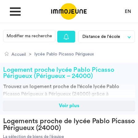
EN
Modifier ma recherche
MON COMPTE
>
lycée Pablo Picasso Périgueux
Accueil
DÉPOSER UNE ANNONCE
Logement proche lycée Pablo Picasso
Périgueux (Périgueux – 24000)
Trouvez un
logement
proche de l’école
lycée Pablo
Je cherche un logement
Picasso Périgueux à Périgueux (24000)
grâce à
ImmoJeune.com, le premier site du logement étudiant.
Voir plus
Je propose un bien
Découvrez nos milliers d’offres de locations proches de
l’lycée Pablo Picasso Périgueux : résidences étudiantes,
Logements proche de lycée Pablo Picasso
locations par particuliers, par agences et colocations.
Villes
Périgueux (24000)
Vous avez tous les choix.
La sélection de biens de l’équipe