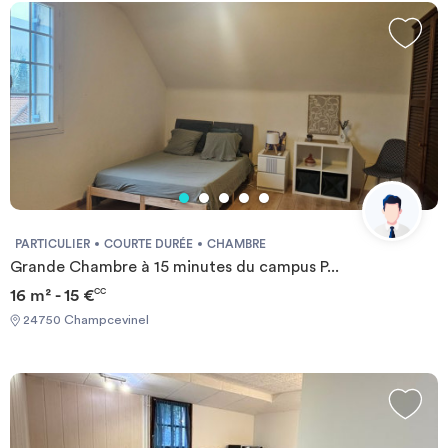
PARTICULIER
COURTE DURÉE
CHAMBRE
Grande Chambre à 15 minutes du campus P...
16 m² - 15 €
CC
24750 Champcevinel