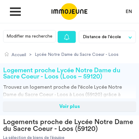
EN
Modifier ma recherche
MON COMPTE
>
Lycée Notre Dame du Sacre Coeur - Loos
Accueil
DÉPOSER UNE ANNONCE
Logement proche Lycée Notre Dame du
Sacre Coeur - Loos (Loos – 59120)
Trouvez un
logement
proche de l’école
Lycée Notre
Je cherche un logement
Dame du Sacre Coeur - Loos à Loos (59120)
grâce à
ImmoJeune.com, le premier site du logement étudiant.
Voir plus
Je propose un bien
Découvrez nos milliers d’offres de locations proches de
l’Lycée Notre Dame du Sacre Coeur - Loos : résidences
Logements proche de Lycée Notre Dame
étudiantes, locations par particuliers, par agences et
Villes
du Sacre Coeur - Loos (59120)
colocations. Vous avez tous les choix.
La sélection de biens de l’équipe