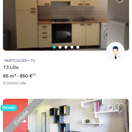
parfaitement réunis pour une vie étudiante au top dans un
Justificatif du complément de loyer : L'appartement a une vue
quartier en plein renouveau, rythmé par l’innovation et la
dégagée et sans vis-à-vis, orientation plein sud. Barème des
créativité ! Avec Student Factory, profite un cadre de vie idéal
honoraires de location : * Zone très tendue : 12.10 €/m² TTC *
pour réussir tes études et tous tes projets à Lille ! À proximité de
Zone tendue : 10.09 €/m² TTC * Zone non tendue : 8.07 €/m²
la résidence : Bus 18 – Arrêt Euratechnologies : 2min Métro M2 –
TTC * État des lieux : 3.03 €/m² TTC Mentions légales agence :
Arrêt Canteleu ou Bois Blanc : 7 min Supermarché Lidl : 7 min
SARL MRZ Carte professionnelle n° :
Supermarché Carrefour : 8min Écoles & universités : 15-20min en
CPI75012015000000390 Délivrée par : CCI de Paris Île-de-
transports
France Organisme garant : SOCAF, 26 avenue de Suffren, 75015
PARIS
PARTICULIER
T3
T3 Lille
65 m² - 850 €
CC
59000 Lille
PROMO
Complet