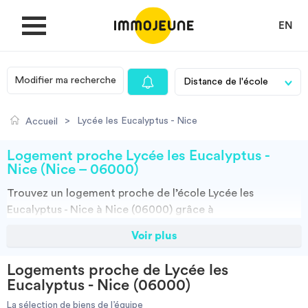
EN
Modifier ma recherche
MON COMPTE
>
Lycée les Eucalyptus - Nice
Accueil
DÉPOSER UNE ANNONCE
Logement proche Lycée les Eucalyptus -
Nice (Nice – 06000)
Trouvez un
logement
proche de l’école
Lycée les
Je cherche un logement
Eucalyptus - Nice à Nice (06000)
grâce à
ImmoJeune.com, le premier site du logement étudiant.
Voir plus
Je propose un bien
Découvrez nos milliers d’offres de locations proches de
l’Lycée les Eucalyptus - Nice : résidences étudiantes,
Logements proche de Lycée les
locations par particuliers, par agences et colocations.
Villes
Eucalyptus - Nice (06000)
Vous avez tous les choix.
La sélection de biens de l’équipe