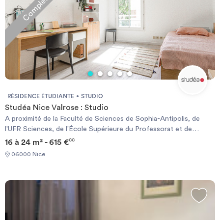
Complet
RÉSIDENCE ÉTUDIANTE
STUDIO
Studéa Nice Valrose : Studio
A proximité de la Faculté de Sciences de Sophia-Antipolis, de
l'UFR Sciences, de l'École Supérieure du Professorat et de
l'Education Célestin Freinet et de l'École Nationale Supérieure
16 à 24 m² - 615 €
CC
d'Art de Nice A quelques minutes à pieds du Tram 1 A proximité du
06000 Nice
Parc Honoré d'Estienne d'Orves Commerces alimentaires à
proximité de la résidence LES + STUDÉA* : SÉRÉNITÉ :
Résidence sécurisée (vidéosurveillance, accès sécurisé...)
Présence d'un responsable de résidence En dehors des horaires
de présence des collaborateurs Nexity Studéa, une permanence
est assurée en cas d’urgence les soirs, week-ends et jours fériés.