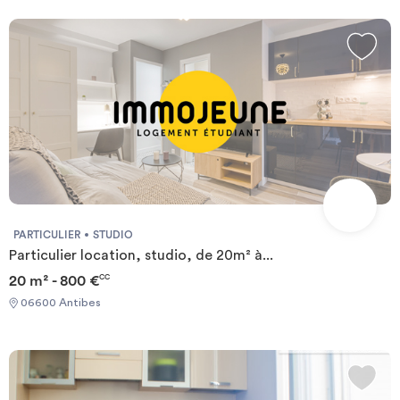
randonnée, et une histoire fascinante. Sur l'île de Sainte-
Marguerite, vous pouvez visiter la célèbre prison où le Masque de
Fer était détenu. Que ce soit pour la découverte culturelle, la
randonnée en plein air ou la détente en bord de mer, les environs
de Juan-les-Pins offrent une variété d'options pour satisfaire
tous les goûts. Autres remarques Nous vous demandons de nous
fournir les pièces justificatives nécessaires : - 1 pièce d'identité - 1
justificatif du motif du séjour (professionnel ou scolaire) - 1
adresse électronique 1 contrat vous sera envoyé par email et un
état des lieux sera effectué à votre arrivée et à votre départ.
Required documents: - Financial guarantee Documents requis: -
Garanties financières
PARTICULIER
STUDIO
Particulier location, studio, de 20m² à...
20 m² - 800 €
CC
06600 Antibes