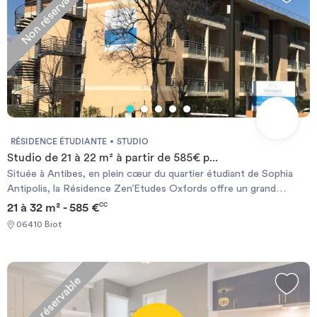
Non réservable
RÉSIDENCE ÉTUDIANTE
STUDIO
Studio de 21 à 22 m² à partir de 585€ p...
Située à Antibes, en plein cœur du quartier étudiant de Sophia
Antipolis, la Résidence Zen’Etudes Oxfords offre un grand
nombre d’avantages, en plus de sa situation géographique idéale.
21 à 32 m² - 585 €
CC
Il y a une grande proximité des commerces et des écoles, et un
06410 Biot
cadre des plus enviables : golfeur ou simple adepte de longues
promenades, chacun y trouvera son reste. La résidence
Zen'Etudes Oxford propose ainsi de nombreux studios modernes
et fonctionnels allant de 22 m² au 35 m² meublés et entièrement
Non réservable
équipés, adapté à la vie étudiante. De nombreux services sont à
disposition pour compléter les besoins de chacun.