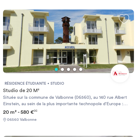
RÉSIDENCE ÉTUDIANTE
STUDIO
Studio de 20 M²
Située sur la commune de Valbonne (06560), au 140 rue Albert
Einstein, au sein de la plus importante technopole d'Europe :
Sophia Antipolis, La Résidence EINSTEIN SOPHIA propose des
20 m² - 580 €
CC
studios (20m² - 550€) ou T2 (30m² - 750€) meublés avec cuisine
06560 Valbonne
équipée. La Résidence Einstein Sophia se situe à proximité
d'universités et écoles d'ingénieurs (Polytech), école de
commerce (SKEMA), de centres de recherche (CNRS), non loin