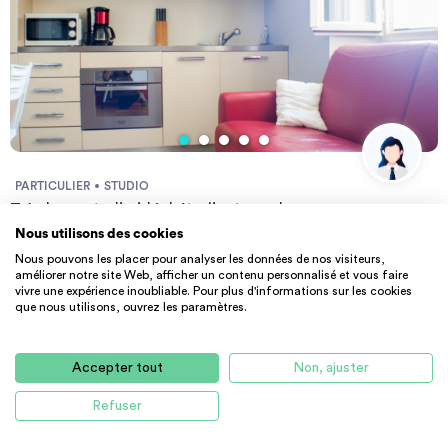
PARTICULIER
STUDIO
Très beau studio idéal étudiant proche ...
Nous utilisons des cookies
23 m² - 730 €
CC
Nous pouvons les placer pour analyser les données de nos visiteurs,
06600 Antibes
améliorer notre site Web, afficher un contenu personnalisé et vous faire
vivre une expérience inoubliable. Pour plus d'informations sur les cookies
que nous utilisons, ouvrez les paramètres.
Non réservable
Accepter tout
Non, ajuster
Refuser