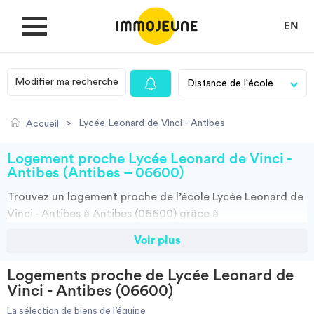
EN
Modifier ma recherche
MON COMPTE
>
Lycée Leonard de Vinci - Antibes
Accueil
DÉPOSER UNE ANNONCE
Logement proche Lycée Leonard de Vinci -
Antibes (Antibes – 06600)
Trouvez un
logement
proche de l’école
Lycée Leonard de
Je cherche un logement
Vinci - Antibes à Antibes (06600)
grâce à
ImmoJeune.com, le premier site du logement étudiant.
Voir plus
Je propose un bien
Découvrez nos milliers d’offres de locations proches de
l’Lycée Leonard de Vinci - Antibes : résidences étudiantes,
Logements proche de Lycée Leonard de
locations par particuliers, par agences et colocations.
Villes
Vinci - Antibes (06600)
Vous avez tous les choix.
La sélection de biens de l’équipe