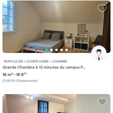
PARTICULIER
COURTE DURÉE
CHAMBRE
Grande Chambre à 15 minutes du campus P...
16 m² - 15 €
CC
24750 Champcevinel