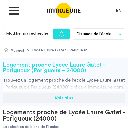
EN
Modifier ma recherche
MON COMPTE
>
Lycée Laure Gatet - Perigueux
Accueil
DÉPOSER UNE ANNONCE
Logement proche Lycée Laure Gatet -
Perigueux (Périgueux – 24000)
Trouvez un
logement
proche de l’école
Lycée Laure Gatet
Je cherche un logement
- Perigueux à Périgueux (24000)
grâce à ImmoJeune.com,
le premier site du logement étudiant. Découvrez nos
Voir plus
Je propose un bien
milliers d’offres de locations proches de l’Lycée Laure
Gatet - Perigueux : résidences étudiantes, locations par
Logements proche de Lycée Laure Gatet -
particuliers, par agences et colocations. Vous avez tous
Villes
Perigueux (24000)
les choix.
La sélection de biens de l’équipe