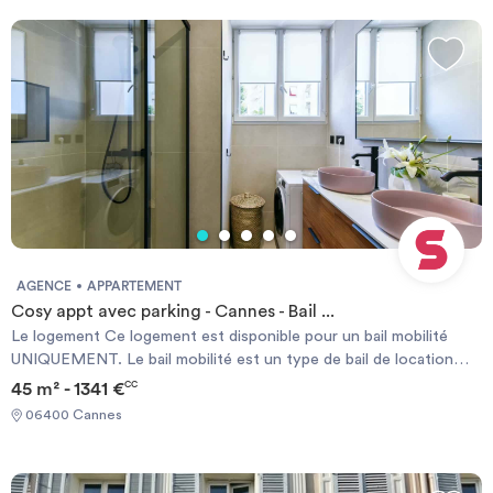
AGENCE
APPARTEMENT
Cosy appt avec parking - Cannes - Bail ...
Le logement Ce logement est disponible pour un bail mobilité
UNIQUEMENT. Le bail mobilité est un type de bail de location
meublée de courte durée. Il vise à faciliter la mobilité des
45 m² - 1341 €
CC
locataires, et notamment ceux amenés à déménager pour des
06400 Cannes
raisons professionnelles (mutation ou mission), les étudiants, les
jeunes en formation, en alternance ou en stage. Ce bel
appartement de 45m2 situé au 1ème étage (avec ascenseur) se