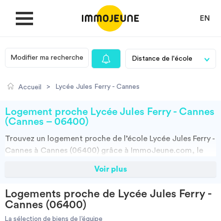
EN
Modifier ma recherche
MON COMPTE
>
Lycée Jules Ferry - Cannes
Accueil
DÉPOSER UNE ANNONCE
Logement proche Lycée Jules Ferry - Cannes
(Cannes – 06400)
Trouvez un
logement
proche de l’école
Lycée Jules Ferry -
Je cherche un logement
Cannes à Cannes (06400)
grâce à ImmoJeune.com, le
premier site du logement étudiant. Découvrez nos milliers
Voir plus
Je propose un bien
d’offres de locations proches de l’Lycée Jules Ferry -
Cannes : résidences étudiantes, locations par
Logements proche de Lycée Jules Ferry -
particuliers, par agences et colocations. Vous avez tous
Villes
Cannes (06400)
les choix.
La sélection de biens de l’équipe