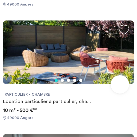
logements réservables est mise à jour chaque jour, mais peut ne
49000 Angers
pas refléter les disponibilités en temps réel.
PARTICULIER
CHAMBRE
Location particulier à particulier, cha...
10 m² - 500 €
CC
49000 Angers