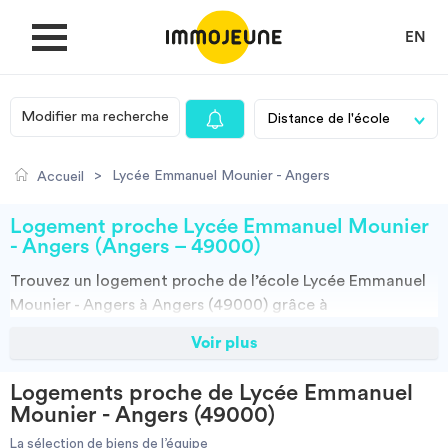
EN
Modifier ma recherche
MON COMPTE
>
Lycée Emmanuel Mounier - Angers
Accueil
DÉPOSER UNE ANNONCE
Logement proche Lycée Emmanuel Mounier
- Angers (Angers – 49000)
Trouvez un
logement
proche de l’école
Lycée Emmanuel
Je cherche un logement
Mounier - Angers à Angers (49000)
grâce à
ImmoJeune.com, le premier site du logement étudiant.
Voir plus
Je propose un bien
Découvrez nos milliers d’offres de locations proches de
l’Lycée Emmanuel Mounier - Angers : résidences
Logements proche de Lycée Emmanuel
étudiantes, locations par particuliers, par agences et
Villes
Mounier - Angers (49000)
colocations. Vous avez tous les choix.
La sélection de biens de l’équipe