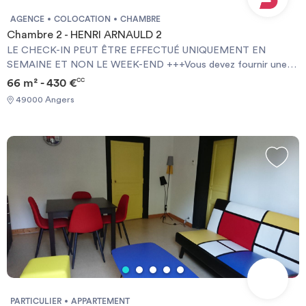
AGENCE
COLOCATION
CHAMBRE
Chambre 2 - HENRI ARNAULD 2
LE CHECK-IN PEUT ÊTRE EFFECTUÉ UNIQUEMENT EN
SEMAINE ET NON LE WEEK-END +++Vous devez fournir une
Garantie Visale obligatoirement et une assurance habitation+++
66 m² - 430 €
CC
[ENG] CHECK-IN CAN ONLY BE DONE ON WEEKDAYS AND
49000 Angers
NOT AT WEEKENDS +++You must provide a Visale Guarantee
and home insurance+++.
PARTICULIER
APPARTEMENT