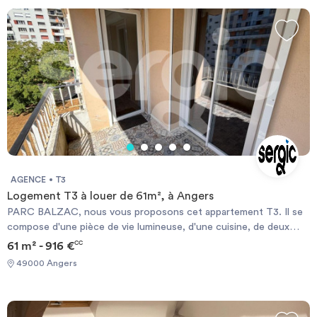
AGENCE
T3
Logement T3 à louer de 61m², à Angers
PARC BALZAC, nous vous proposons cet appartement T3. Il se
compose d'une pièce de vie lumineuse, d'une cuisine, de deux
chambres, d'une salle de bains ainsi que de WC séparés. Il vous
61 m² - 916 €
CC
offre également une cave et un parking. Les charges
49000 Angers
comprennent eau froide, eau chaude, chauffage et entretien des
parties communes. Merci de soumettre votre dossier de
solvabilité sur notre site www.sergic.com en cliquant sur
\"Candidater en ligne\".. Les informations sur les risques auxquels