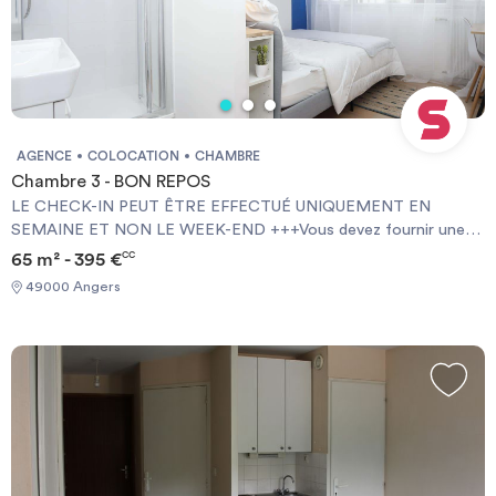
AGENCE
COLOCATION
CHAMBRE
Chambre 3 - BON REPOS
LE CHECK-IN PEUT ÊTRE EFFECTUÉ UNIQUEMENT EN
SEMAINE ET NON LE WEEK-END +++Vous devez fournir une
Garantie Visale obligatoirement et une assurance habitation+++
65 m² - 395 €
CC
[ENG] CHECK-IN CAN ONLY BE DONE ON WEEKDAYS AND
49000 Angers
NOT AT WEEKENDS +++You must provide a Visale Guarantee
and home insurance+++.