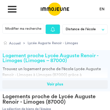
EN
Modifier ma recherche
MON COMPTE
>
Lycée Auguste Renoir - Limoges
Accueil
DÉPOSER UNE ANNONCE
Logement proche Lycée Auguste Renoir -
Limoges (Limoges – 87000)
Trouvez un
logement
proche de l’école
Lycée Auguste
Je cherche un logement
Renoir - Limoges à Limoges (87000)
grâce à
ImmoJeune.com, le premier site du logement étudiant.
Voir plus
Je propose un bien
Découvrez nos milliers d’offres de locations proches de
l’Lycée Auguste Renoir - Limoges : résidences étudiantes,
Logements proche de Lycée Auguste
locations par particuliers, par agences et colocations.
Villes
Renoir - Limoges (87000)
Vous avez tous les choix.
La sélection de biens de l’équipe