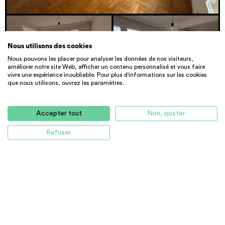
Nous utilisons des cookies
Nous pouvons les placer pour analyser les données de nos visiteurs,
améliorer notre site Web, afficher un contenu personnalisé et vous faire
vivre une expérience inoubliable. Pour plus d'informations sur les cookies
que nous utilisons, ouvrez les paramètres.
PARTICULIER
APPARTEMENT
80m² pour ce joli appartement
80 m² - 850 €
CC
Accepter tout
Non, ajuster
87000 Limoges
Refuser