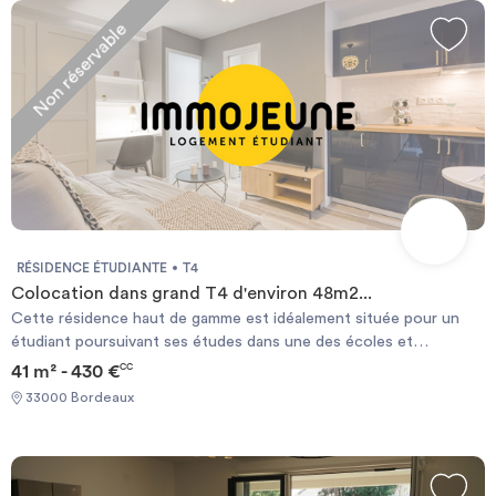
et T2 ainsi que des services tels qu'une salle de fitness, une
laverie ainsi qu'un parking. Chauffage individuel.
Non réservable
RÉSIDENCE ÉTUDIANTE
T4
Colocation dans grand T4 d'environ 48m2...
Cette résidence haut de gamme est idéalement située pour un
étudiant poursuivant ses études dans une des écoles et
universités prestigieuses bordelaises. A proximité du centre-ville,
41 m² - 430 €
CC
des commerces et transports en commun, la résidence Bassins à
33000 Bordeaux
flot dispose d'un large panel de logements étudiants du T1 ou T5,
à louer seul ou à plusieurs. A découvrir très vite !