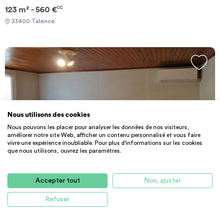
Garantie Visale obligatoirement et une assurance habitation+++
123 m² - 560 €
CC
[ENG] CHECK-IN CAN ONLY BE DONE ON WEEKDAYS AND
33400 Talence
NOT AT WEEKENDS +++You must provide a Visale Guarantee
and home insurance+++.
Nous utilisons des cookies
Nous pouvons les placer pour analyser les données de nos visiteurs,
améliorer notre site Web, afficher un contenu personnalisé et vous faire
vivre une expérience inoubliable. Pour plus d'informations sur les cookies
que nous utilisons, ouvrez les paramètres.
PARTICULIER
MAISON
De particulier à particulier Villenave-...
Accepter tout
Non, ajuster
45 m² - 750 €
CC
Refuser
33140 Villenave-d'Ornon