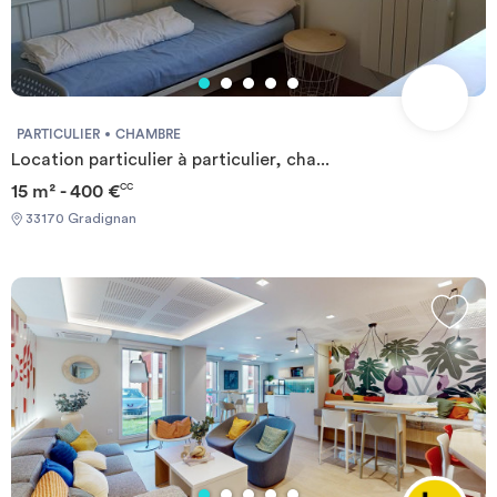
terrains de padel. Avec son parking en sous-sol, sa localisation
stratégique et ses nombreux services, Ecla Bordeaux se présente
comme une résidence étudiante nouvelle génération, alliant
confort, communauté et lifestyle. *éligible à GarantMe *éligible
aux APLs pour séjours supérieurs à 8 mois.
PARTICULIER
CHAMBRE
Location particulier à particulier, cha...
15 m² - 400 €
CC
33170 Gradignan