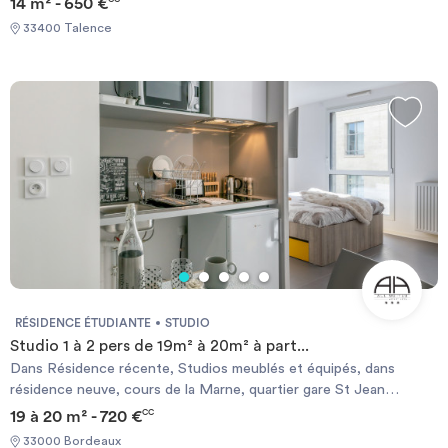
14 m² - 650 €
33400 Talence
RÉSIDENCE ÉTUDIANTE
STUDIO
Studio 1 à 2 pers de 19m² à 20m² à part...
Dans Résidence récente, Studios meublés et équipés, dans
résidence neuve, cours de la Marne, quartier gare St Jean
(proche Victoire), équipée d’une salle de sport avec sauna, local 2
19 à 20 m² - 720 €
CC
roues, laverie, wifi gratuit et illimité dans les appartements et dans
33000 Bordeaux