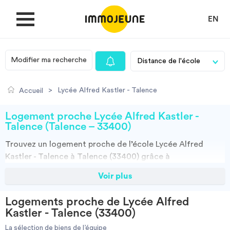
EN
Modifier ma recherche
MON COMPTE
>
Lycée Alfred Kastler - Talence
Accueil
DÉPOSER UNE ANNONCE
Logement proche Lycée Alfred Kastler -
Talence (Talence – 33400)
Trouvez un
logement
proche de l’école
Lycée Alfred
Je cherche un logement
Kastler - Talence à Talence (33400)
grâce à
ImmoJeune.com, le premier site du logement étudiant.
Voir plus
Je propose un bien
Découvrez nos milliers d’offres de locations proches de
l’Lycée Alfred Kastler - Talence : résidences étudiantes,
Logements proche de Lycée Alfred
locations par particuliers, par agences et colocations.
Villes
Kastler - Talence (33400)
Vous avez tous les choix.
La sélection de biens de l’équipe