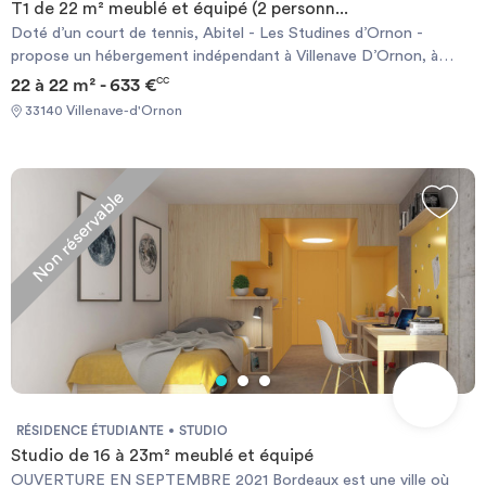
T1 de 22 m² meublé et équipé (2 personn...
Doté d’un court de tennis, Abitel - Les Studines d’Ornon -
propose un hébergement indépendant à Villenave D’Ornon, à
seulement 450 mètres de l’autoroute A630 et à 15 minutes de
22 à 22 m² - 633 €
CC
route du centre-ville de Bordeaux. Tous les logements sont
33140 Villenave-d'Ornon
dotés d’une connexion Internet par Numéricâble et Wi-Fi gratuite
et d’une salle de bains privative avec douche. Vous y trouverez
également un coin repas et une kitchenette tout équipée avec
réfrigérateur et cuisinière. L’aéroport de Mérignac se situe à 12
Non réservable
km et la gare à 20mn Location courte ou longue durée de
quelques jours à plusieurs mois
RÉSIDENCE ÉTUDIANTE
STUDIO
Studio de 16 à 23m² meublé et équipé
OUVERTURE EN SEPTEMBRE 2021 Bordeaux est une ville où