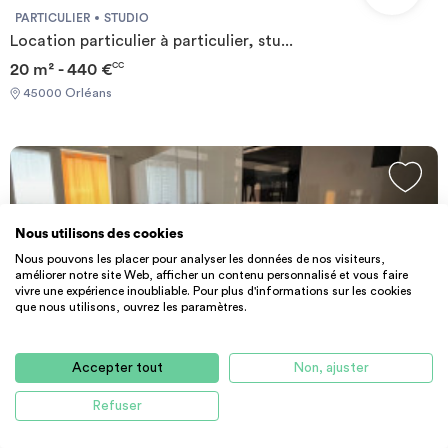
PARTICULIER
STUDIO
Location particulier à particulier, stu...
20 m² - 440 €
CC
45000 Orléans
Nous utilisons des cookies
Nous pouvons les placer pour analyser les données de nos visiteurs,
améliorer notre site Web, afficher un contenu personnalisé et vous faire
vivre une expérience inoubliable. Pour plus d'informations sur les cookies
que nous utilisons, ouvrez les paramètres.
Accepter tout
Non, ajuster
PARTICULIER
COLOCATION
T4
Refuser
Coloc neuve haut de gamme - Université ...
80 m² - 460 €
CC