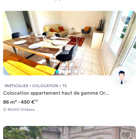
rapport à l’IUT d'Orléans.
Investir
Une fois la perle rare trouvée, vous pouvez prendre contact avec le
propriétaire très simplement, grâce au formulaire de contact ou
directement par téléphone quand vous êtes connecté.
Le site ImmoJeune.com est gratuit et vous permettra de vous loger à
Blog
proximité de l’IUT d'Orléans dans les meilleures conditions possibles.
Bonne recherche et bon emménagement.
PARTICULIER
COLOCATION
T5
Colocation appartement haut de gamme Or...
86 m² - 450 €
CC
45000 Orléans