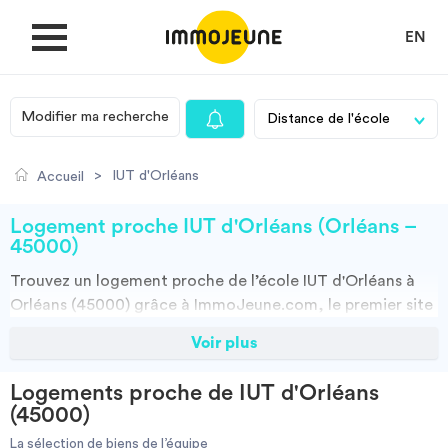
EN
Modifier ma recherche
MON COMPTE
>
IUT d'Orléans
Accueil
DÉPOSER UNE ANNONCE
Logement proche IUT d'Orléans (Orléans –
45000)
Trouvez un
logement
proche de l’école
IUT d'Orléans à
Je cherche un logement
Orléans (45000)
grâce à ImmoJeune.com, le premier site
du logement étudiant. Découvrez nos milliers d’offres de
Voir plus
Je propose un bien
locations proches de l’IUT d'Orléans : résidences
étudiantes, locations par particuliers, par agences et
Logements proche de IUT d'Orléans
colocations. Vous avez tous les choix.
Villes
(45000)
Vous pouvez faire votre recherche en fonction du type de bien à louer,
de la surface, et/ou de la distance des logements proposés par
La sélection de biens de l’équipe