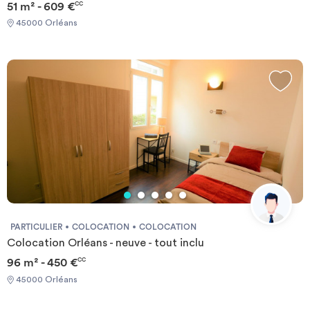
51 m² - 609 €
CC
INDIVIDUEL Required documents: - Reason for impermanence -
Financial guarantee - Identity Card Documents requis: - Motif du
45000 Orléans
transfert / transitoire - Garanties financières - Carte d'identité
PARTICULIER
COLOCATION
COLOCATION
Colocation Orléans - neuve - tout inclu
96 m² - 450 €
CC
45000 Orléans