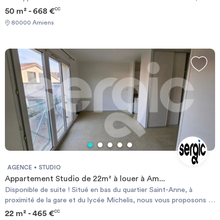
grand séjour avec poutres apparentes avec son coin cuisine, une
50 m² - 668 €
CC
chambre, une salle d'eau, des placards. Chauffage individuel
80000 Amiens
électrique. Les informations sur les risques auxquels ce bien est
exposé sont disponibles sur le site Géorisque :
https://www.georisques.gouv.fr
AGENCE
STUDIO
Appartement Studio de 22m² à louer à Am...
Disponible de suite ! Situé en bas du quartier Saint-Anne, à
proximité de la gare et du lycée Michelis, nous vous proposons à
la location ce studio vous offrant un séjour avec kitchenette, une
22 m² - 465 €
CC