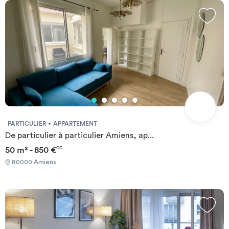
propose : 156 logements meublés et équipés en studios ou Kots
partagés : lit avec couette, bureau, table, chaises, rangements,
kitchenette équipée (plaque, frigo, micro-ondes, Kit vaisselle) et
kit ménage. La résidence vous propose de nombreux services
inclus dans le loyer : Petit déjeuner servi en cafétéria du Lundi au
vendredi, nettoyage de l'appartement deux fois par mois, internet
illimité, Espace Fitness, accès laverie, présence d'un régisseur.
PARTICULIER
APPARTEMENT
De particulier à particulier Amiens, ap...
50 m² - 850 €
CC
80000 Amiens