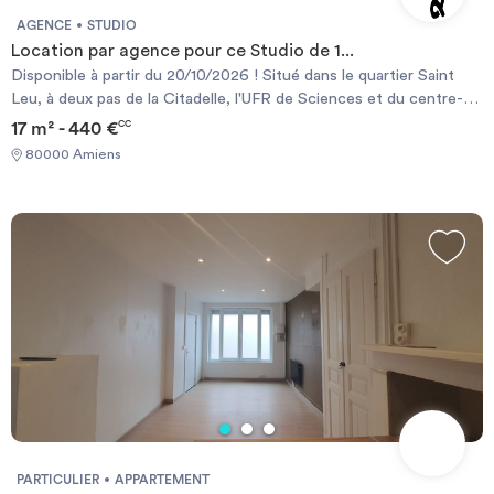
AGENCE
STUDIO
Location par agence pour ce Studio de 1...
Disponible à partir du 20/10/2026 ! Situé dans le quartier Saint
Leu, à deux pas de la Citadelle, l'UFR de Sciences et du centre-
ville. Nous vous proposons à la location ce charmant studio refait
17 m² - 440 €
CC
à neuf de 17m² vous offrant, un coin cuisine, un séjour, une salle
80000 Amiens
de douche avec wc. Le chauffage est individuel électrique.
N'hésitez pas à candidater en ligne sur le site SERGIC.COM !
Vous pouvez également nous contacter au 03.22.91.36.15 ou
passer nous voir en agence 1 rue Henri IV à Amiens. Les
informations sur les risques auxquels ce bien est exposé sont
disponibles sur le site Géorisque : https://www.georisques.gouv.fr
PARTICULIER
APPARTEMENT