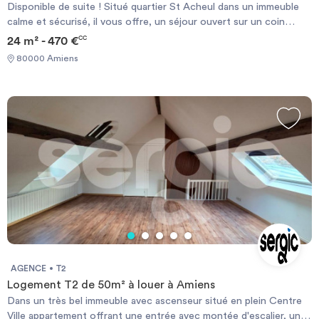
Disponible de suite ! Situé quartier St Acheul dans un immeuble
calme et sécurisé, il vous offre, un séjour ouvert sur un coin
cuisine équipée d'une plaque et d'un réfrigérateur, une salle de
24 m² - 470 €
CC
bains, des wc, le chauffage est électrique individuel. Ce bien
80000 Amiens
dispose d'une arrivée à machine à laver dans la kitchenette.
N'hésitez pas à candidater en ligne ! Les informations sur les
risques auxquels ce bien est exposé sont disponibles sur le site
Géorisque : https://www.georisques.gouv.fr
AGENCE
T2
Logement T2 de 50m² à louer à Amiens
Dans un très bel immeuble avec ascenseur situé en plein Centre
Ville appartement offrant une entrée avec montée d'escalier, un