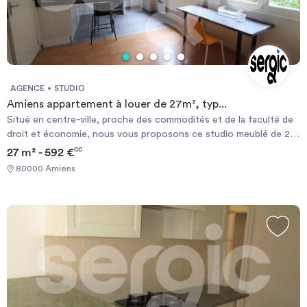
AGENCE
STUDIO
Amiens appartement à louer de 27m², typ...
Situé en centre-ville, proche des commodités et de la faculté de
droit et économie, nous vous proposons ce studio meublé de 27
m² comprenant une pièce de vie avec coin cuisine, une salle de
27 m² - 592 €
CC
bains avec WC. Le chauffage est individuel électrique. Disponible
80000 Amiens
le 2 aout 2026. Vous pouvez constituer votre dossier sur
Sergic.com en cliquant sur \"Candidater en ligne\". Les
informations sur les risques auxquels ce bien est exposé sont
disponibles sur le site Géorisque : https://www.georisques.gouv.fr