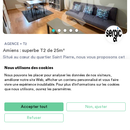
ce bien est exposé sont disponibles sur le site Géorisque :
https://www.georisques.gouv.fr
AGENCE
T2
Amiens : superbe T2 de 25m²
Situé au cœur du quartier Saint Pierre, nous vous proposons cet
appartement meublé en duplex à la location. Il dispose d'une
Nous utilisons des cookies
cuisine équipée et aménagée, un grand salon avec placard, une
25 m² - 655 €
CC
salle de douche, des WC séparés et un coin chambre en
Nous pouvons les placer pour analyser les données de nos visiteurs,
80000 Amiens
améliorer notre site Web, afficher un contenu personnalisé et vous faire
mezzanine. Un parking peut-être mis à disposition de l'immeuble.
vivre une expérience inoubliable. Pour plus d'informations sur les cookies
Merci de déposer votre dossier complet directement sur notre
que nous utilisons, ouvrez les paramètres.
site SERGIC.COM Les informations sur les risques auxquels ce
bien est exposé sont disponibles sur le site Géorisque :
https://www.georisques.gouv.fr
Accepter tout
Non, ajuster
Refuser