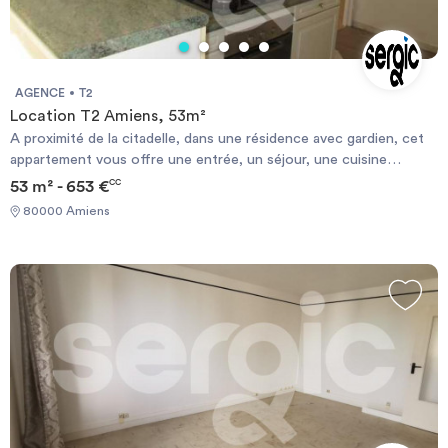
AGENCE
T2
Location T2 Amiens, 53m²
A proximité de la citadelle, dans une résidence avec gardien, cet
appartement vous offre une entrée, un séjour, une cuisine
aménagée, une chambre et une salle de bains. L'appartement
53 m² - 653 €
CC
dispose d'un parking. Le chauffage est collectif. N'hésitez pas à
80000 Amiens
candidater en ligne sur SERGIC.COM Les informations sur les
risques auxquels ce bien est exposé sont disponibles sur le site
Géorisque : https://www.georisques.gouv.fr