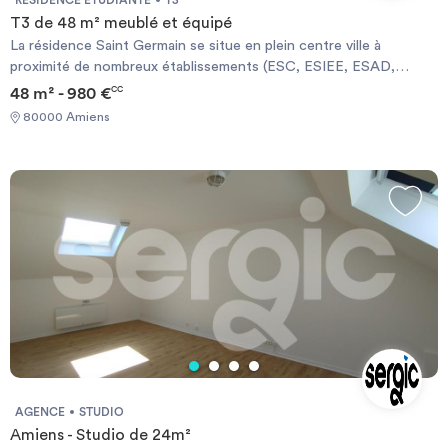
T3 de 48 m² meublé et équipé
La résidence Saint Germain se situe en plein centre ville à
proximité de nombreux établissements (ESC, ESIEE, ESAD,
IDRAC, facultés...), à quelques pas de la Cathédrale et proche du
48 m² - 980 €
CC
centre commercial les Halles du Beffroi. La résidence Saint
80000 Amiens
Germain vous accueille dans des appartements meublés et
équipés. En Studio de 15 à 22 m², en T1 de 25 à 40 m². Cette
résidence vous offrira un maximum de confort.
AGENCE
STUDIO
Amiens - Studio de 24m²