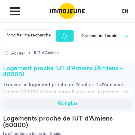
EN
Modifier ma recherche
MON COMPTE
>
IUT d'Amiens
Accueil
DÉPOSER UNE ANNONCE
Logement proche IUT d'Amiens (Amiens –
80000)
Trouvez un
logement
proche de l’école
IUT d'Amiens à
Je cherche un logement
Amiens (80000)
grâce à ImmoJeune.com, le premier site
du logement étudiant. Découvrez nos milliers d’offres de
Voir plus
Je propose un bien
locations proches de l’IUT d'Amiens : résidences
étudiantes, locations par particuliers, par agences et
Logements proche de IUT d'Amiens
colocations. Vous avez tous les choix.
Villes
(80000)
Vous pouvez faire votre recherche en fonction du type de bien à louer,
de la surface, et/ou de la distance des logements proposés par
La sélection de biens de l’équipe