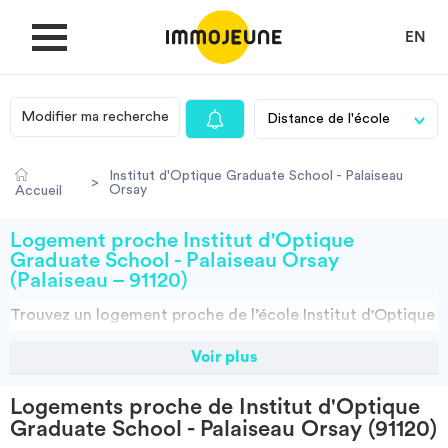
EN
Modifier ma recherche
MON COMPTE
Institut d'Optique Graduate School - Palaiseau
>
Orsay
Accueil
DÉPOSER UNE ANNONCE
Logement proche Institut d'Optique
Graduate School - Palaiseau Orsay
(Palaiseau – 91120)
Je cherche un logement
Trouvez un
logement
proche de l’école
Institut d'Optique
Graduate School - Palaiseau Orsay à Palaiseau (91120)
Je propose un bien
Voir plus
grâce à ImmoJeune.com, le premier site du logement
étudiant. Découvrez nos milliers d’offres de locations
Logements proche de Institut d'Optique
Villes
proches de l’Institut d'Optique Graduate School -
Graduate School - Palaiseau Orsay (91120)
Palaiseau Orsay : résidences étudiantes, locations par