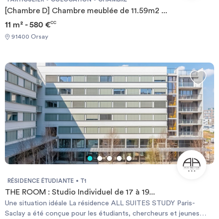
Palaiseau, ville à taille humaine Proche des campus universitaires :
[Chambre D] Chambre meublée de 11.59m2 ...
 Proche de la gare RER B, l’accès aux écoles de Massy, d’Orsay,
11 m² - 580 €
CC
Gif sur Yvette, Bures sur Yvette est aisé.  Le bus 91.06 permet
de rejoindre rapidement le plateau de saclay où se trouve les
91400 Orsay
grandes écoles (ENSTA, ENSAE POLYTEC, CENTRALE SUP et
bien d’autres …)
RÉSIDENCE ÉTUDIANTE
T1
THE ROOM : Studio Individuel de 17 à 19...
Une situation idéale La résidence ALL SUITES STUDY Paris-
Saclay a été conçue pour les étudiants, chercheurs et jeunes