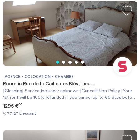
50% si vous annulez jusqu'à 30 jours avant.
AGENCE
COLOCATION
CHAMBRE
Room in Rue de la Caille des Blés, Lieu...
[Cleaning] Service included: unknown [Cancellation Policy] Your
1st rent will be 100% refunded if you cancel up to 60 days before
the contract start date or you'll get a 50% refund if you cancel
1295 €
CC
up to 30 days. [Politique d'Annulation] Votre 1er loyer sera
77127 Lieusaint
remboursé à 100% si vous annulez jusqu'à 60 jours avant la date
de début du contrat, ou vous obtiendrez un remboursement de
50% si vous annulez jusqu'à 30 jours avant.