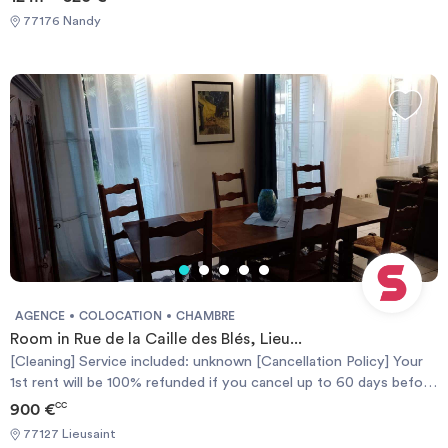
77176 Nandy
AGENCE
COLOCATION
CHAMBRE
Room in Rue de la Caille des Blés, Lieu...
[Cleaning] Service included: unknown [Cancellation Policy] Your
1st rent will be 100% refunded if you cancel up to 60 days before
the contract start date or you'll get a 50% refund if you cancel
900 €
CC
up to 30 days. [Politique d'Annulation] Votre 1er loyer sera
77127 Lieusaint
remboursé à 100% si vous annulez jusqu'à 60 jours avant la date