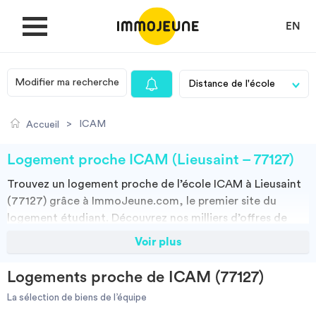
EN
Modifier ma recherche
MON COMPTE
>
ICAM
Accueil
DÉPOSER UNE ANNONCE
Logement proche ICAM (Lieusaint – 77127)
Trouvez un
logement
proche de l’école
ICAM à Lieusaint
Je cherche un logement
(77127)
grâce à ImmoJeune.com, le premier site du
logement étudiant. Découvrez nos milliers d’offres de
locations proches de l’ICAM : résidences étudiantes,
Voir plus
Je propose un bien
locations par particuliers, par agences et colocations.
Vous avez tous les choix.
Logements proche de ICAM (77127)
Villes
Vous pouvez faire votre recherche en fonction du type de bien à louer,
de la surface, et/ou de la distance des logements proposés par
La sélection de biens de l’équipe
rapport à l’ICAM.