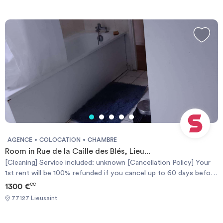
de début du contrat, ou vous obtiendrez un remboursement de
50% si vous annulez jusqu'à 30 jours avant.
AGENCE
COLOCATION
CHAMBRE
Room in Rue de la Caille des Blés, Lieu...
[Cleaning] Service included: unknown [Cancellation Policy] Your
1st rent will be 100% refunded if you cancel up to 60 days before
the contract start date or you'll get a 50% refund if you cancel
1300 €
CC
up to 30 days. [Politique d'Annulation] Votre 1er loyer sera
77127 Lieusaint
remboursé à 100% si vous annulez jusqu'à 60 jours avant la date
de début du contrat, ou vous obtiendrez un remboursement de