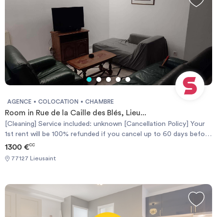
AGENCE
COLOCATION
CHAMBRE
Room in Rue de la Caille des Blés, Lieu...
[Cleaning] Service included: unknown [Cancellation Policy] Your
1st rent will be 100% refunded if you cancel up to 60 days before
the contract start date or you'll get a 50% refund if you cancel
1300 €
CC
up to 30 days. [Politique d'Annulation] Votre 1er loyer sera
77127 Lieusaint
remboursé à 100% si vous annulez jusqu'à 60 jours avant la date
de début du contrat, ou vous obtiendrez un remboursement de
50% si vous annulez jusqu'à 30 jours avant.