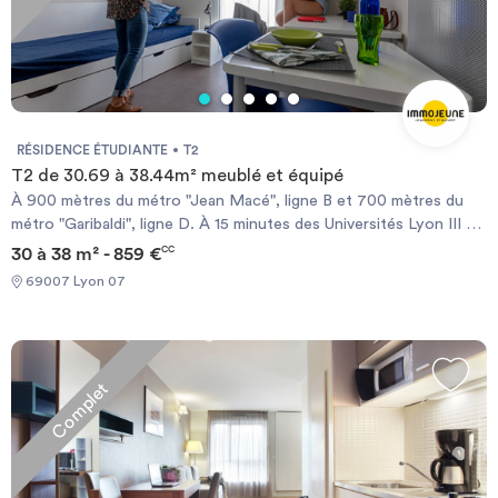
RÉSIDENCE ÉTUDIANTE
T2
T2 de 30.69 à 38.44m² meublé et équipé
À 900 mètres du métro "Jean Macé", ligne B et 700 mètres du
métro "Garibaldi", ligne D. À 15 minutes des Universités Lyon III et
Lyon I. Au coeur d’un des quartiers les plus commerçants de
30 à 38 m² - 859 €
CC
Lyon. À 10 minutes de la place Bellecour et de la gare Lyon-
69007 Lyon 07
Perrache. Kitchenette équipée (évier, plaques électriques,
réfrigérateur, four à micro-ondes). Salle de bains avec baignoire
et WC. Chauffage électrique et ballon d’eau chaude individuels.
L’accès des non-étudiants à la résidence est limité et soumis à
Complet
conditions.