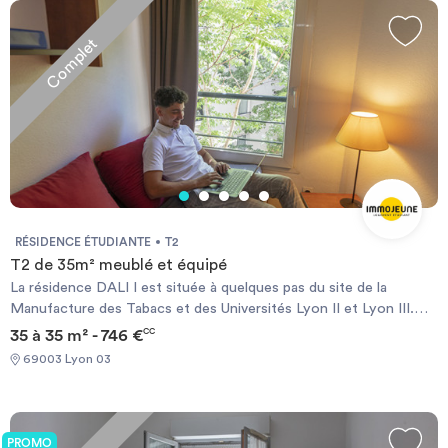
Complet
RÉSIDENCE ÉTUDIANTE
T2
T2 de 35m² meublé et équipé
La résidence DALI I est située à quelques pas du site de la
Manufacture des Tabacs et des Universités Lyon II et Lyon III.
Dans cette résidence meublée, tout a été conçu pour vous
35 à 35 m² - 746 €
CC
faciliter la vie. L´environnement n´est pas en reste puisque le bus,
69003 Lyon 03
le tramway, le métro "Garibaldi", la gare de La Part-Dieu et le
centre commercial sont à quelques pas. Chauffage électrique et
ballon d’eau chaude individuels.
PROMO