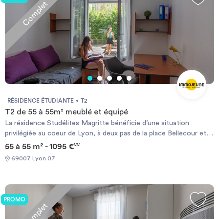
Complet
RÉSIDENCE ÉTUDIANTE
T2
T2 de 55 à 55m² meublé et équipé
La résidence Studélites Magritte bénéficie d’une situation
privilégiée au coeur de Lyon, à deux pas de la place Bellecour et
de la gare de Perrache. Située à 100 mètres des Universités Lyon
55 à 55 m² - 1095 €
CC
II et Lyon III du quai Claude Bernard, c’est une résidence meublée
69007 Lyon 07
qui vous offre un maximum de confort et de sécurité pour suivre
agréablement vos études. Le bus, le tramway, le métro "Jean
Macé" et de nombreux commerces sont à proximité immédiate.
Chauffage électrique et ballon d’eau chaude individuels.
PROMO
Complet