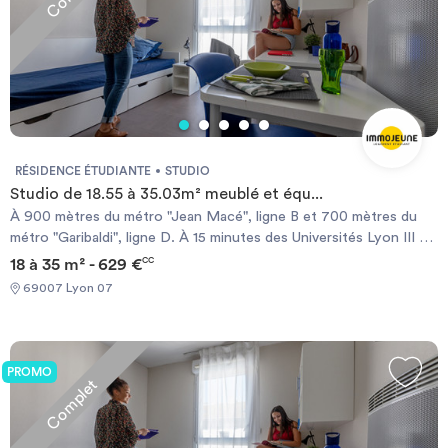
RÉSIDENCE ÉTUDIANTE
STUDIO
Studio de 18.55 à 35.03m² meublé et équ...
À 900 mètres du métro "Jean Macé", ligne B et 700 mètres du
métro "Garibaldi", ligne D. À 15 minutes des Universités Lyon III et
Lyon I. Au coeur d’un des quartiers les plus commerçants de
18 à 35 m² - 629 €
CC
Lyon. À 10 minutes de la place Bellecour et de la gare Lyon-
69007 Lyon 07
Perrache. Kitchenette équipée (évier, plaques électriques,
réfrigérateur, four à micro-ondes). Salle de bains avec baignoire
et WC. Chauffage électrique et ballon d’eau chaude individuels.
L’accès des non-étudiants à la résidence est limité et soumis à
PROMO
Complet
conditions.