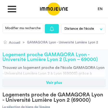
EN
Modifier ma recherche
MON COMPTE
>
GAMAGORA Lyon - Université Lumière Lyon 2
Accueil
DÉPOSER UNE ANNONCE
Logement proche GAMAGORA Lyon -
Université Lumière Lyon 2 (Lyon – 69000)
Trouvez un
logement
proche de l’école
GAMAGORA Lyon
Je cherche un logement
- Université Lumière Lyon 2 à Lyon (69000)
grâce à
ImmoJeune.com, le premier site du logement étudiant.
Voir plus
Je propose un bien
Découvrez nos milliers d’offres de locations proches de
l’GAMAGORA Lyon - Université Lumière Lyon 2 :
Logements proche de GAMAGORA Lyon
résidences étudiantes, locations par particuliers, par
Villes
- Université Lumière Lyon 2 (69000)
agences et colocations. Vous avez tous les choix.
La sélection de biens de l’équipe