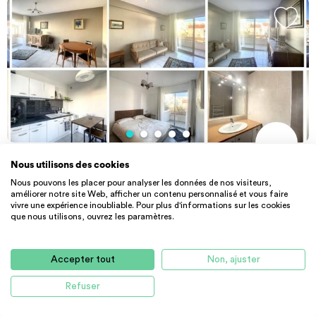
Nous utilisons des cookies
PARTICULIER
APPARTEMENT
Location particulier à particulier, app...
Nous pouvons les placer pour analyser les données de nos visiteurs,
améliorer notre site Web, afficher un contenu personnalisé et vous faire
49 m² - 770 €
CC
vivre une expérience inoubliable. Pour plus d'informations sur les cookies
que nous utilisons, ouvrez les paramètres.
63400 Chamalières
Accepter tout
Non, ajuster
Refuser