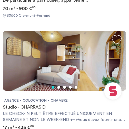
De particulier à particulier, apparteme...
70 m² - 900 €
CC
63000 Clermont-Ferrand
AGENCE
COLOCATION
CHAMBRE
Studio - CHARRAS D
LE CHECK-IN PEUT ÊTRE EFFECTUÉ UNIQUEMENT EN
SEMAINE ET NON LE WEEK-END +++Vous devez fournir une
Garantie Visale obligatoirement et une assurance habitation+++
17 m² - 435 €
CC