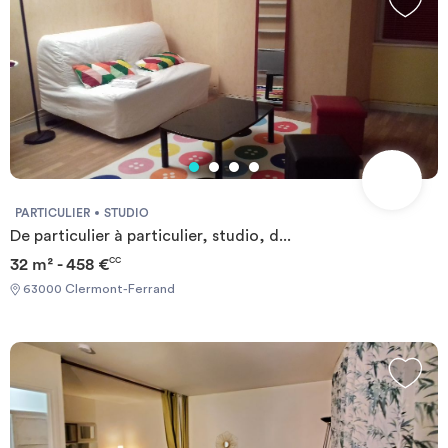
Confort et Premium) et des espaces extérieurs aménagés comme
la guinguette pour partager des moments inoubliables entre
Beelivers ! La maison est également idéale pour le télétravail !
Dans cette chambre vous trouverez un lit 140x190 avec literie,
linge de toilette, rangements sur mesure, un bureau, une salle de
bain privative avec salle d'eau, WC et meuble vasque. SERVICES
INCLUS - ménage hebdomadaire des parties communes, WiFi,
Netflix, charges comprises, assurance habitation, accueil, brunch
mensuel, aide à la gestion de la taxe d'habitation, animations
collectives, entretien, pack HiFi, porte sécurisée, avantages
PARTICULIER
STUDIO
partenaires.
De particulier à particulier, studio, d...
32 m² - 458 €
CC
63000 Clermont-Ferrand