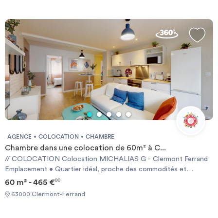
AGENCE
COLOCATION
CHAMBRE
Chambre dans une colocation de 60m² à C...
// COLOCATION Colocation MICHALIAS G - Clermont Ferrand
Emplacement • Quartier idéal, proche des commodités et
transports en commun • Située en centre-ville, rue Michalias
60 m² - 465 €
CC
Description du bien • Surface : non communiquée •
63000 Clermont-Ferrand
Aménagement : entièrement refait à neuf en 2022 – meublé •
Composition : • Séjour / cuisine aménagée et équipée (four,