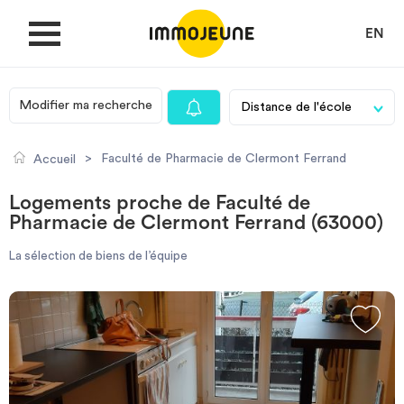
EN
Modifier ma recherche
MON COMPTE
>
Faculté de Pharmacie de Clermont Ferrand
Accueil
DÉPOSER UNE ANNONCE
Logements proche de Faculté de
Pharmacie de Clermont Ferrand (63000)
Je cherche un logement
La sélection de biens de l’équipe
Je propose un bien
Villes