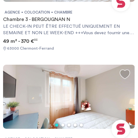
AGENCE
COLOCATION
CHAMBRE
Chambre 3 - BERGOUGNAN N
LE CHECK-IN PEUT ÊTRE EFFECTUÉ UNIQUEMENT EN
SEMAINE ET NON LE WEEK-END +++Vous devez fournir une
Garantie Visale obligatoirement et une assurance habitation+++
49 m² - 370 €
CC
[ENG] CHECK-IN CAN ONLY BE DONE ON WEEKDAYS AND
63000 Clermont-Ferrand
NOT AT WEEKENDS +++You must provide a Visale Guarantee
and home insurance+++.