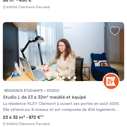
86 m² - 450 €
63000 Clermont-Ferrand
RÉSIDENCE ÉTUDIANTE
STUDIO
Studio L de 23 à 32m² meublé et équipé
La résidence KLEY Clermont à ouvert ses portes en août 2025.
Elle s’étend sur 8 niveaux et est composée de 404 logements
allant du studio de 18m² à 32m² aux colocations (T3, T5, T6, T7)
23 à 32 m² - 872 €
CC
et peut ainsi accueillir jusqu’à 463 locataires. A noter que chaque
63000 Clermont-Ferrand