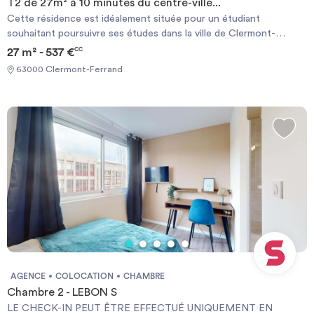
T2 de 27m² à 10 minutes du centre-ville...
Cette résidence est idéalement située pour un étudiant
souhaitant poursuivre ses études dans la ville de Clermont-
Ferrand. A proximité directe des transports en commun et à 10
27 m² - 537 €
CC
minutes du pôle universitaire, de la gare et du centre-ville, cette
63000 Clermont-Ferrand
résidence étudiante propose de nombreux logements du studio
au T2, tous meublés et équipés. De nombreux services sont
également disponible tels qu'une salle de fitness, une laverie, un
parking ou encore une connexion wifi. A découvrir très vite !
AGENCE
COLOCATION
CHAMBRE
Chambre 2 - LEBON S
LE CHECK-IN PEUT ÊTRE EFFECTUÉ UNIQUEMENT EN