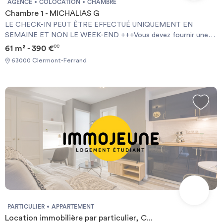
AGENCE
COLOCATION
CHAMBRE
Chambre 1 - MICHALIAS G
LE CHECK-IN PEUT ÊTRE EFFECTUÉ UNIQUEMENT EN
SEMAINE ET NON LE WEEK-END +++Vous devez fournir une
Garantie Visale obligatoirement et une assurance habitation+++
61 m² - 390 €
CC
[ENG] CHECK-IN CAN ONLY BE DONE ON WEEKDAYS AND
63000 Clermont-Ferrand
NOT AT WEEKENDS +++You must provide a Visale Guarantee
and home insurance+++.
PARTICULIER
APPARTEMENT
Location immobilière par particulier, C...