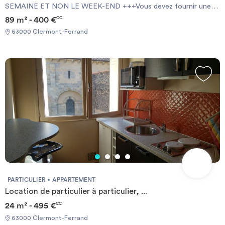
SEMAINE ET NON LE WEEK-END +++Vous devez fournir une
Garantie Visale obligatoirement et une assurance habitation+++
89 m² - 400 €
CC
[ENG] CHECK-IN CAN ONLY BE DONE ON WEEKDAYS AND
63000 Clermont-Ferrand
NOT AT WEEKENDS +++You must provide a Visale Guarantee
and home insurance+++.
PARTICULIER
APPARTEMENT
Location de particulier à particulier, ...
24 m² - 495 €
CC
63000 Clermont-Ferrand