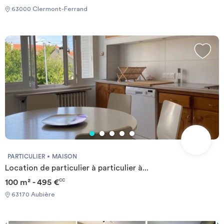
[ENG] CHECK-IN CAN ONLY BE DONE ON WEEKDAYS AND
63000 Clermont-Ferrand
NOT AT WEEKENDS +++You must provide a Visale Guarantee
and home insurance+++.
PARTICULIER
MAISON
Location de particulier à particulier à...
100 m² - 495 €
CC
63170 Aubière