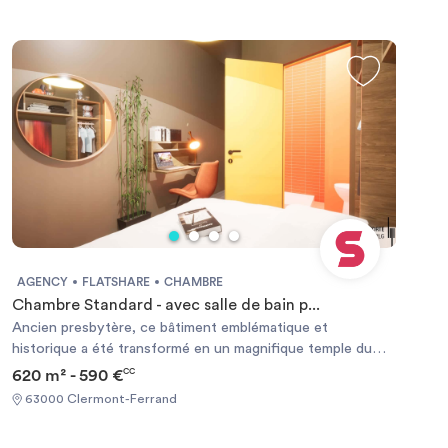
AGENCY
FLATSHARE
CHAMBRE
Chambre Standard - avec salle de bain p...
Ancien presbytère, ce bâtiment emblématique et
historique a été transformé en un magnifique temple du
Coliving. Cette grande maison exceptionnelle de 620 m2
620 m² - 590 €
CC
style art roman est située à moins de 10min en tramway du
63000 Clermont-Ferrand
centre de Clermont-Ferrand. Construit il y a plusieurs
siècles, vous serez heureux de vivre dans un si bel endroit !