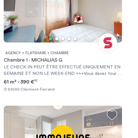
AGENCY
FLATSHARE
CHAMBRE
Chambre 1 - MICHALIAS G
LE CHECK-IN PEUT ÊTRE EFFECTUÉ UNIQUEMENT EN
SEMAINE ET NON LE WEEK-END +++Vous devez fournir
une Garantie Visale obligatoirement et une assurance
61 m² - 390 €
CC
habitation+++ [ENG] CHECK-IN CAN ONLY BE DONE
63000 Clermont-Ferrand
ON WEEKDAYS AND NOT AT WEEKENDS +++You must
provide a Visale Guarantee and home insurance+++.