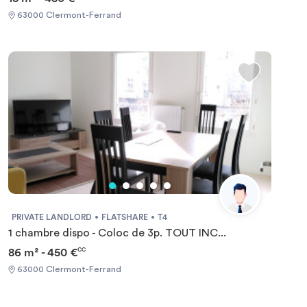
le confort et la sécurité de nos logements étudiants,
63000 Clermont-Ferrand
entourés par la quiétude et la verdure de notre résidence.
La proximité de la ligne de bus n° 13, juste devant la
résidence, et du tram A à 200 mètres, vous offre la
possibilité de rejoindre rapidement le centre-ville de
Clermont-Ferrand en quelques minutes.
PRIVATE LANDLORD
FLATSHARE
T4
1 chambre dispo - Coloc de 3p. TOUT INC...
86 m² - 450 €
CC
63000 Clermont-Ferrand