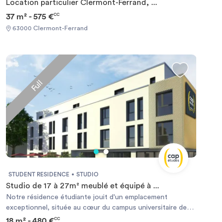
Location particulier Clermont-Ferrand, ...
37 m² - 575 €
CC
63000 Clermont-Ferrand
Full
STUDENT RESIDENCE
STUDIO
Studio de 17 à 27m² meublé et équipé à ...
Notre résidence étudiante jouit d'un emplacement
exceptionnel, située au cœur du campus universitaire des
Cézeaux. Profitez d'une installation en toute sérénité dans
18 m² - 480 €
CC