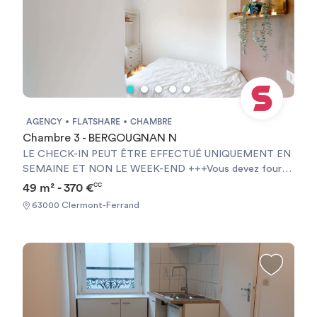
AGENCY
FLATSHARE
CHAMBRE
Chambre 3 - BERGOUGNAN N
LE CHECK-IN PEUT ÊTRE EFFECTUÉ UNIQUEMENT EN
SEMAINE ET NON LE WEEK-END +++Vous devez fournir
une Garantie Visale obligatoirement et une assurance
49 m² - 370 €
CC
habitation+++ [ENG] CHECK-IN CAN ONLY BE DONE
63000 Clermont-Ferrand
ON WEEKDAYS AND NOT AT WEEKENDS +++You must
provide a Visale Guarantee and home insurance+++.