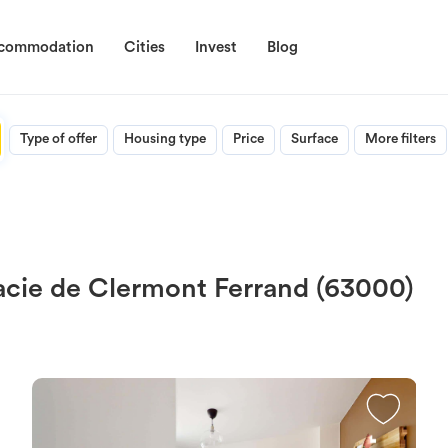
ccommodation
Cities
Invest
Blog
Type of offer
Housing type
Price
Surface
More filters
acie de Clermont Ferrand (63000)