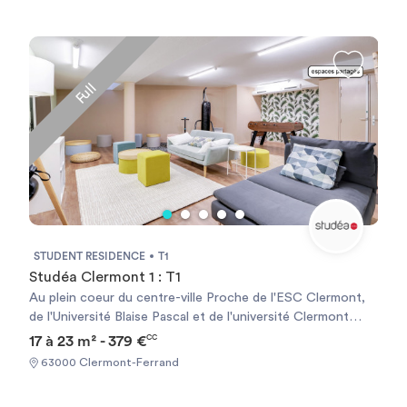
Full
STUDENT RESIDENCE
T1
Studéa Clermont 1 : T1
Au plein coeur du centre-ville Proche de l'ESC Clermont,
de l'Université Blaise Pascal et de l'université Clermont
Auvergne A quelques minutes à pieds du Tram A A
17 à 23 m² - 379 €
CC
proximité de la Gare Clermont-Ferrand Commerces de
63000 Clermont-Ferrand
proximité, bars et restaurants à proximité LES + STUDÉA* :
SÉRÉNITÉ : Résidence sécurisée (vidéosurveillance, accès