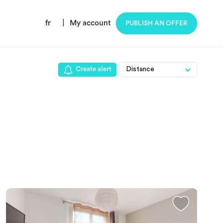
fr
|
My account
PUBLISH AN OFFER
Create alert