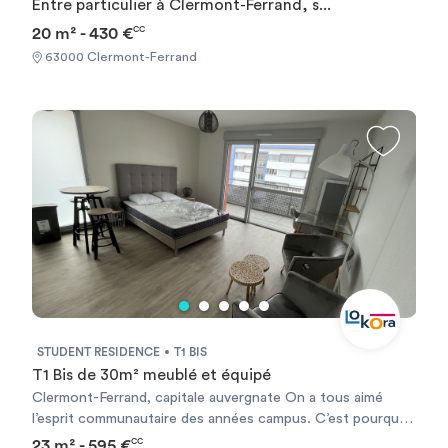
Entre particulier à Clermont-Ferrand, s...
20 m² - 430 €
CC
63000 Clermont-Ferrand
STUDENT RESIDENCE
T1 BIS
T1 Bis de 30m² meublé et équipé
Clermont-Ferrand, capitale auvergnate On a tous aimé
l’esprit communautaire des années campus. C’est pourquoi,
nous proposons aux étudiants un vrai projet de qualité de
23 m² - 595 €
CC