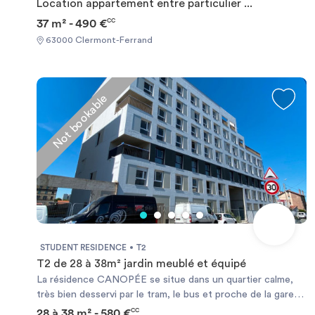
Location appartement entre particulier ...
37 m² - 490 €
CC
63000 Clermont-Ferrand
Not bookable
STUDENT RESIDENCE
T2
T2 de 28 à 38m² jardin meublé et équipé
La résidence CANOPÉE se situe dans un quartier calme,
très bien desservi par le tram, le bus et proche de la gare
SNCF. Vous trouverez des voies cyclables et C'vélo pour
28 à 38 m² - 580 €
CC