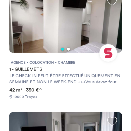
Garanties financières - Carte d'identité
AGENCE
COLOCATION
CHAMBRE
1 - GUILLEMETS
LE CHECK-IN PEUT ÊTRE EFFECTUÉ UNIQUEMENT EN
SEMAINE ET NON LE WEEK-END +++Vous devez fournir
une Garantie Visale obligatoirement et une assurance
42 m² - 350 €
CC
habitation+++ [ENG] CHECK-IN CAN ONLY BE DONE
10000 Troyes
ON WEEKDAYS AND NOT AT WEEKENDS +++You must
provide a Visale Guarantee and home insurance+++.