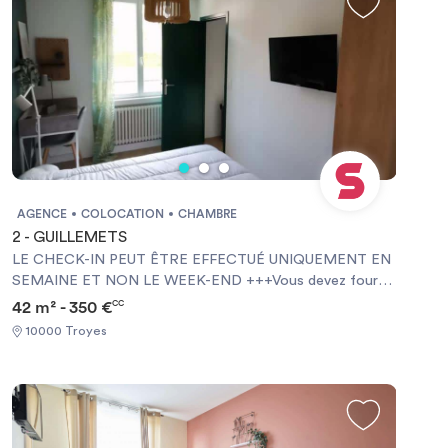
Garanties financières - Carte d'identité
AGENCE
COLOCATION
CHAMBRE
2 - GUILLEMETS
LE CHECK-IN PEUT ÊTRE EFFECTUÉ UNIQUEMENT EN
SEMAINE ET NON LE WEEK-END +++Vous devez fournir
une Garantie Visale obligatoirement et une assurance
42 m² - 350 €
CC
habitation+++ [ENG] CHECK-IN CAN ONLY BE DONE
10000 Troyes
ON WEEKDAYS AND NOT AT WEEKENDS +++You must
provide a Visale Guarantee and home insurance+++.