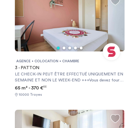
AGENCE
COLOCATION
CHAMBRE
3 - PATTON
LE CHECK-IN PEUT ÊTRE EFFECTUÉ UNIQUEMENT EN
SEMAINE ET NON LE WEEK-END +++Vous devez fournir
une Garantie Visale obligatoirement et une assurance
65 m² - 370 €
CC
habitation+++ [ENG] CHECK-IN CAN ONLY BE DONE
10000 Troyes
ON WEEKDAYS AND NOT AT WEEKENDS +++You must
provide a Visale Guarantee and home insurance+++.