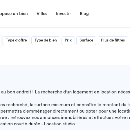
opose un bien
Villes
Investir
Blog
Type d'offre
Type de bien
Prix
Surface
Plus de filtres
 au bon endroit ! La recherche d'un logement en location nécess
es recherché, la surface minimum et connaître le montant du 
permettra d'emménager directement ou opter pour une location
ée : retrouvez nos annonces immobilières et effectuez votre re
cation courte durée
-
Location studio