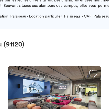
es par les jeunes universitaires. Des chambres entièrement meu
it. Souvent situées aux alentours des campus, elles vous perme
ation
Palaiseau -
Location particulier
Palaiseau - CAF Palaisea
 (91120)