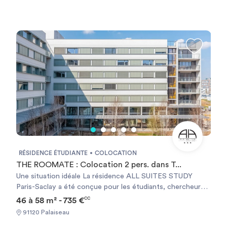
RÉSIDENCE ÉTUDIANTE
COLOCATION
THE ROOMATE : Colocation 2 pers. dans T...
Une situation idéale La résidence ALL SUITES STUDY
Paris-Saclay a été conçue pour les étudiants, chercheurs
et jeunes actifs. Elle se situe au cœur du plateau de Saclay,
46 à 58 m² - 735 €
CC
à quelques minutes des grandes écoles Institut Mines-
91120 Palaiseau
Télecom, ENSAE, ENSTA Paris-Tech et Ecole