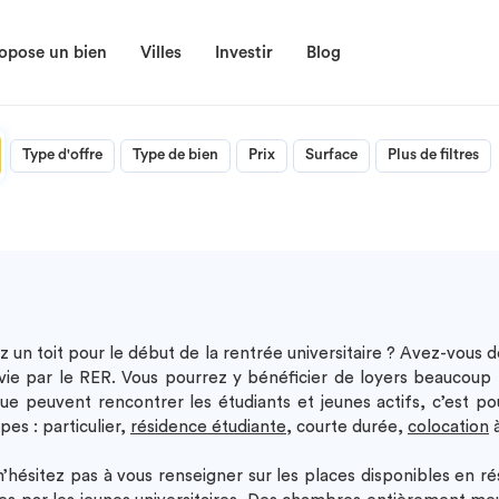
opose un bien
Villes
Investir
Blog
Type d'offre
Type de bien
Prix
Surface
Plus de filtres
z un toit pour le début de la rentrée universitaire ? Avez-vous
ervie par le RER. Vous pourrez y bénéficier de loyers beaucoup 
es que peuvent rencontrer les étudiants et jeunes actifs, c’es
es : particulier,
résidence étudiante
, courte durée,
colocation
à
n’hésitez pas à vous renseigner sur les places disponibles en r