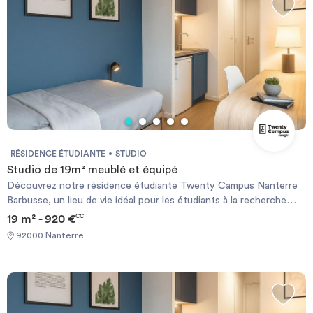
RÉSIDENCE ÉTUDIANTE
STUDIO
Studio de 19m² meublé et équipé
Découvrez notre résidence étudiante Twenty Campus Nanterre
Barbusse, un lieu de vie idéal pour les étudiants à la recherche
d’un logement étudiant à Nanterre alliant confort, convivialité et
19 m² - 920 €
CC
proximité des principaux établissements scolaires. Que vous
92000 Nanterre
soyez à la recherche d’un studio, d’un T2 ou d’une chambre en
colocation, notre résidence étudiante à Nanterre propose une
large gamme de logements pour répondre à tous vos besoins.
Pour plus de confort, un parking sécurisé est également à votre
disposition. Dans notre résidence, de nombreux services sont