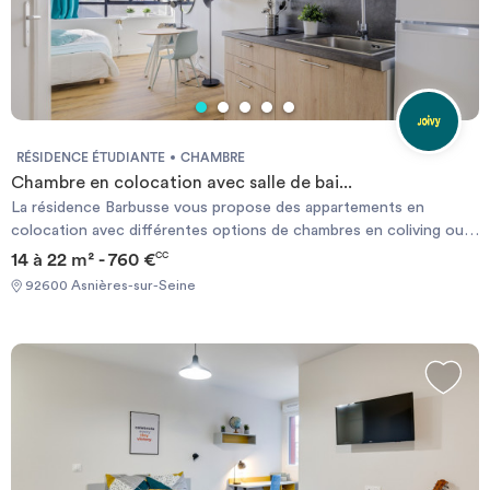
RÉSIDENCE ÉTUDIANTE
CHAMBRE
Chambre en colocation avec salle de bai...
La résidence Barbusse vous propose des appartements en
colocation avec différentes options de chambres en coliving ou
en studios. Tous nos logements sont parfaitement équipés et
14 à 22 m² - 760 €
CC
décorés pour vous fournir la meilleure expérience de vie possible
92600 Asnières-sur-Seine
(9 Studios et 11 Appartements). Profitez de l’expérience ultime de
coliving en vous rendant sur l’incroyable rooftop totalement
équipé de 230 m2 ! Retrouvez vos colocataires ou vos voisins
dans ce lieu de rencontre. Vous souhaitez vous détendre ? Alors
rendez-vous à la salle de yoga pour décompresser.