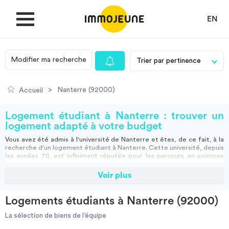
EN
Modifier ma recherche
MON COMPTE
>
Nanterre (92000)
Accueil
DÉPOSER UNE ANNONCE
Logement étudiant à Nanterre : trouver un
logement adapté à votre budget
Vous avez été admis à l'université de Nanterre et êtes, de ce fait, à la
Je cherche un logement
recherche d'un
logement étudiant à Nanterre
. Cette université, depuis
les années 70, est infiniment réputée pour les parcours en sciences
humaines qu'elle dispense. Elle est d'ailleurs la seule qui possède une
licence "Humanité", alternative solide aux parcours khâgne et
Voir plus
Je propose un bien
hypokhâgne. Afin de trouver un logement à proximité de votre
université, vous pourriez vous tourner vers ImmoJeune et accéder à
tout moment de l'année à leurs annonces régulièrement mises en
Logements étudiants à Nanterre (92000)
ligne, qui concernent les bons plans appartement.
Villes
Une rentrée scolaire, ça se prépare ! Etablissez un budget en étant
La sélection de biens de l’équipe
certain que vous pourrez le tenir tout au long de l'année, et dégotez-