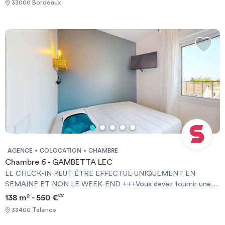
la ville pour faire vos courses ou vous balader.
33000 Bordeaux
NOT AT WEEKENDS +++You must provide a Visale Guarantee
and home insurance+++.
AGENCE
COLOCATION
CHAMBRE
Chambre 6 - GAMBETTA LEC
LE CHECK-IN PEUT ÊTRE EFFECTUÉ UNIQUEMENT EN
SEMAINE ET NON LE WEEK-END +++Vous devez fournir une
Garantie Visale obligatoirement et une assurance habitation+++
138 m² - 550 €
CC
[ENG] CHECK-IN CAN ONLY BE DONE ON WEEKDAYS AND
33400 Talence
NOT AT WEEKENDS +++You must provide a Visale Guarantee