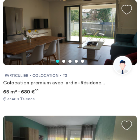
et T2 ainsi que des services tels qu'une salle de fitness, une
laverie ainsi qu'un parking. Chauffage individuel.
PARTICULIER
COLOCATION
T3
Colocation premium avec jardin–Résidenc...
65 m² - 680 €
CC
33400 Talence