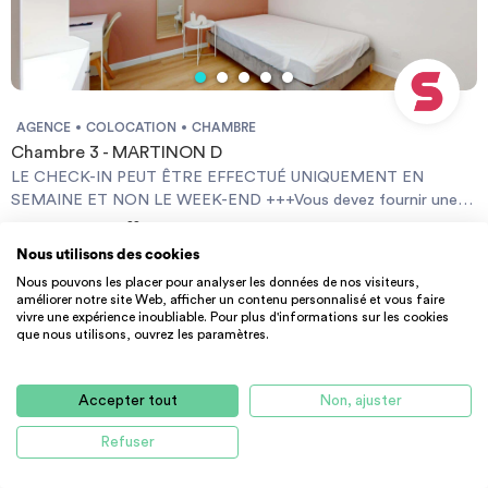
AGENCE
COLOCATION
CHAMBRE
Chambre 3 - MARTINON D
LE CHECK-IN PEUT ÊTRE EFFECTUÉ UNIQUEMENT EN
SEMAINE ET NON LE WEEK-END +++Vous devez fournir une
Garantie Visale obligatoirement et une assurance habitation+++
123 m² - 560 €
CC
[ENG] CHECK-IN CAN ONLY BE DONE ON WEEKDAYS AND
Nous utilisons des cookies
33400 Talence
NOT AT WEEKENDS +++You must provide a Visale Guarantee
Nous pouvons les placer pour analyser les données de nos visiteurs,
and home insurance+++.
améliorer notre site Web, afficher un contenu personnalisé et vous faire
vivre une expérience inoubliable. Pour plus d'informations sur les cookies
que nous utilisons, ouvrez les paramètres.
Accepter tout
Non, ajuster
Refuser