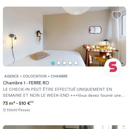
and home insurance+++.
AGENCE
COLOCATION
CHAMBRE
Chambre 1 - FERRE RO
LE CHECK-IN PEUT ÊTRE EFFECTUÉ UNIQUEMENT EN
SEMAINE ET NON LE WEEK-END +++Vous devez fournir une
Garantie Visale obligatoirement et une assurance habitation+++
73 m² - 510 €
CC
[ENG] CHECK-IN CAN ONLY BE DONE ON WEEKDAYS AND
33600 Pessac
NOT AT WEEKENDS +++You must provide a Visale Guarantee
and home insurance+++.