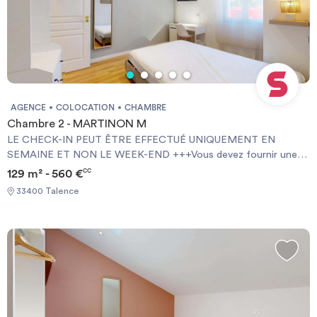
AGENCE
COLOCATION
CHAMBRE
Chambre 2 - MARTINON M
LE CHECK-IN PEUT ÊTRE EFFECTUÉ UNIQUEMENT EN
SEMAINE ET NON LE WEEK-END +++Vous devez fournir une
Garantie Visale obligatoirement et une assurance habitation+++
129 m² - 560 €
CC
[ENG] CHECK-IN CAN ONLY BE DONE ON WEEKDAYS AND
33400 Talence
NOT AT WEEKENDS +++You must provide a Visale Guarantee
and home insurance+++.