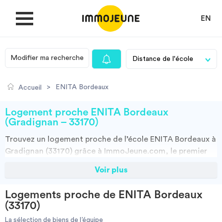
EN
Modifier ma recherche
MON COMPTE
>
ENITA Bordeaux
Accueil
DÉPOSER UNE ANNONCE
Logement proche ENITA Bordeaux
(Gradignan – 33170)
Trouvez un
logement
proche de l’école
ENITA Bordeaux à
Je cherche un logement
Gradignan (33170)
grâce à ImmoJeune.com, le premier
site du logement étudiant. Découvrez nos milliers d’offres
Voir plus
Je propose un bien
de locations proches de l’ENITA Bordeaux : résidences
étudiantes, locations par particuliers, par agences et
Logements proche de ENITA Bordeaux
colocations. Vous avez tous les choix.
Villes
(33170)
Vous pouvez faire votre recherche en fonction du type de bien à louer,
de la surface, et/ou de la distance des logements proposés par
La sélection de biens de l’équipe