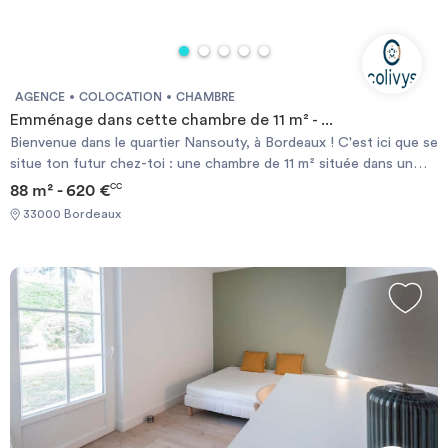
AGENCE
COLOCATION
CHAMBRE
Emménage dans cette chambre de 11 m² - ...
Bienvenue dans le quartier Nansouty, à Bordeaux ! C'est ici que se
situe ton futur chez-toi : une chambre de 11 m² située dans un
appartement en coliving de 88 m². Elle comprend un espace nuit,
88 m² - 620 €
CC
un bureau, des rangements et un balcon. En choisissant le
33000 Bordeaux
coliving, l’assurance habitation du logement, les provisions sur
charges et ton contrat internet sont déjà compris dans le loyer
mensuel ! Chambre éligible aux APL selon les conditions de la
CAF.