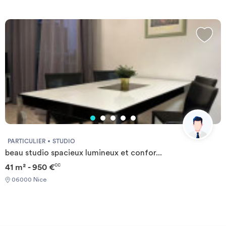
mois... Espaces communs conviviaux Communauté
Les logements, lumineux et entièrement équipés, sont conçus
d'ambassadeurs Studéa (locataires porte-paroles de la résidence)
pour offrir un confort optimal et une totale autonomie. Chaque
PRATICITÉ : Connexion haut débit internet offerte Bon plan
appartement dispose d’une cuisine aménagée, d’une salle de bain
énergie Prêt de matériel gratuit -> D'autres services peuvent être
privative, de la climatisation, d’une connexion Wi-Fi ainsi que,
disponibles en résidence. Pour + d'infos, contactez votre
selon les configurations, d’un balcon permettant de profiter du
responsable de résidence. La liste des logements réservables est
climat méditerranéen. La résidence met également à disposition
mise à jour chaque jour, mais peut ne pas refléter les disponibilités
une piscine extérieure ouverte en saison, offrant un véritable
en temps réel.
espace de détente aux résidents. Dans un environnement à la fois
pratique et agréable, elle permet de profiter pleinement de la
qualité de vie de Nice, tout en restant proche des établissements
d’enseignement, des zones d’activités et des principaux points
d’intérêt de la Côte d’Azur.
PARTICULIER
STUDIO
beau studio spacieux lumineux et confor...
41 m² - 950 €
CC
06000 Nice