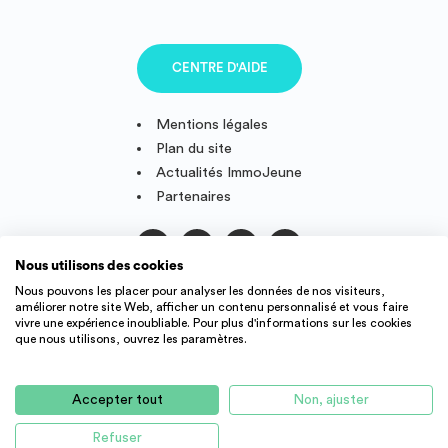
CENTRE D'AIDE
Mentions légales
Plan du site
Actualités ImmoJeune
Partenaires
Nous utilisons des cookies
Suivez-nous
Nous pouvons les placer pour analyser les données de nos visiteurs,
améliorer notre site Web, afficher un contenu personnalisé et vous faire
vivre une expérience inoubliable. Pour plus d'informations sur les cookies
que nous utilisons, ouvrez les paramètres.
IMMOJEUNE © 2011-2026, conçu et fièrement développé en
France.
Accepter tout
Non, ajuster
Des offres de logement étudiant et jeune actif dans toute la
France : résidence étudiant, agence immobilière, location
Refuser
d'appartement, studio, colocation, etc.