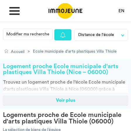
EN
Modifier ma recherche
MON COMPTE
>
Ecole municipale d'arts plastiques Villa Thiole
Accueil
DÉPOSER UNE ANNONCE
Logement proche Ecole municipale d'arts
plastiques Villa Thiole (Nice – 06000)
Trouvez un
logement
proche de l’école
Ecole municipale
Je cherche un logement
d'arts plastiques Villa Thiole à Nice (06000)
grâce à
ImmoJeune.com, le premier site du logement étudiant.
Voir plus
Je propose un bien
Découvrez nos milliers d’offres de locations proches de
l’Ecole municipale d'arts plastiques Villa Thiole :
Logements proche de Ecole municipale
résidences étudiantes, locations par particuliers, par
Villes
d'arts plastiques Villa Thiole (06000)
agences et colocations. Vous avez tous les choix.
La sélection de biens de l’équipe