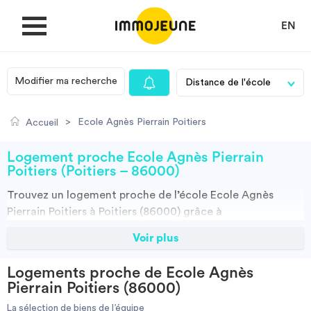
EN
Modifier ma recherche
MON COMPTE
>
Ecole Agnès Pierrain Poitiers
Accueil
DÉPOSER UNE ANNONCE
Logement proche Ecole Agnès Pierrain
Poitiers (Poitiers – 86000)
Trouvez un
logement
proche de l’école
Ecole Agnès
Je cherche un logement
Pierrain Poitiers à Poitiers (86000)
grâce à
ImmoJeune.com, le premier site du logement étudiant.
Voir plus
Je propose un bien
Découvrez nos milliers d’offres de locations proches de
l’Ecole Agnès Pierrain Poitiers : résidences étudiantes,
Logements proche de Ecole Agnès
locations par particuliers, par agences et colocations.
Villes
Pierrain Poitiers (86000)
Vous avez tous les choix.
La sélection de biens de l’équipe