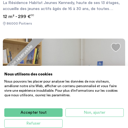
La Résidence Habitat Jeunes Kennedy, haute de ses 13 étages,
accueille des jeunes actifs âgés de 16 à 30 ans, de toutes
origines, depuis 50 ans, au cœur du quartier des Couronneries, à
12 m² - 299 €
CC
Poitiers. La structure propose tout au long de l’année : Une
86000 Poitiers
centaine de logements individuels meublé à prix économique Des
contrats de location sur mesure : Délai d’aménagement d’une
semaine et préavis de départ réduit à 7 jours. APL bonifiées dès le
premier mois Dépôt de garantie réduit et pas de caution solidaire
Non réservable
demandé Tarif tout compris (pas de facture d’eau, ni
d’électricité...) Des équipements collectifs Un accompagnement
personnalisé Actuellement au centre d’un projet de
renouvellement urbain, la Tour va faire “peau neuve”. Sa
Nous utilisons des cookies
destruction/reconstruction s’amorcera au début de l’année 2020
pour laisser place, au fil des mois, à une nouvelle résidence.
Nous pouvons les placer pour analyser les données de nos visiteurs,
améliorer notre site Web, afficher un contenu personnalisé et vous faire
vivre une expérience inoubliable. Pour plus d'informations sur les cookies
que nous utilisons, ouvrez les paramètres.
RÉSIDENCE ÉTUDIANTE
T2
Accepter tout
Non, ajuster
T2 de 30m² meublé et équipé
La Résidence Habitat Jeunes Kennedy, haute de ses 13 étages,
Refuser
accueille des jeunes actifs âgés de 16 à 30 ans, de toutes