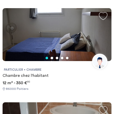
transfert / transitoire
placard de rangement et commode de chevet.-------Bail individuel
à la chambre. Pas de caution solidaire. Chacun est libre de partir
quand il veut sans se soucier des autres colocs, dès le moment
où il respecte un mois de préavis. Éligible aux APL. REFERENCE
DU BIEN : RL0226GLes informations sur les risques auxquels ce
bien est exposé sont disponibles sur le site Géorisques :
www.georisques.gouv.frMontant estimé des dépenses annuelles
d'énergie pour un usage standard : 899 € par an.Prix moyens des
énergies indexés sur l'année 2021,2022,2023 (abonnements
compris) Required documents: - Financial guarantee - Identity
Card - Reason for impermanence Documents requis: - Garanties
financières - Carte d'identité - Motif du transfert / transitoire
PARTICULIER
CHAMBRE
Chambre chez l'habitant
12 m² - 350 €
CC
86000 Poitiers