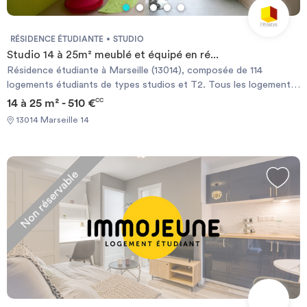
RÉSIDENCE ÉTUDIANTE
STUDIO
Studio 14 à 25m² meublé et équipé en ré...
Résidence étudiante à Marseille (13014), composée de 114
logements étudiants de types studios et T2. Tous les logements
sont équipés d'une kitchenette équipée, d'une salle d'eau avec
14 à 25 m² - 510 €
CC
WC et d'un coin bureau. La résidence est bien équipée, et
13014 Marseille 14
dispose d'un parking en sous sol, d'un accès sécurisé, d'un local à
vélo, d'une laverie. A quelques mètres du pôle universitaire Saint
Jérôme dans le quartier du Merlan. Transports bus 33 et 34,
métro ligne 1 (station la Rose).
Non réservable