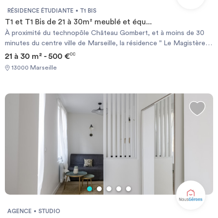
RÉSIDENCE ÉTUDIANTE
T1 BIS
T1 et T1 Bis de 21 à 30m² meublé et équ...
À proximité du technopôle Château Gombert, et à moins de 30
minutes du centre ville de Marseille, la résidence " Le Magistère "
offre des conditions idéales pour la vie étudiante ! Nos logements
21 à 30 m² - 500 €
CC
sont entièrement meublés et disposent de tout le confort
13000 Marseille
nécessaire pour s’y installer rapidement !
AGENCE
STUDIO