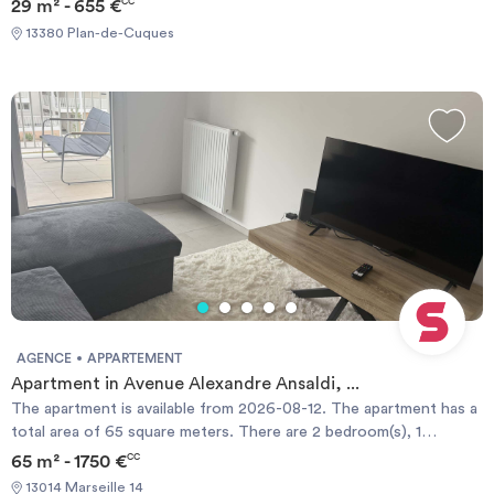
29 m² - 655 €
CC
13380 Plan-de-Cuques
AGENCE
APPARTEMENT
Apartment in Avenue Alexandre Ansaldi, ...
The apartment is available from 2026-08-12. The apartment has a
total area of 65 square meters. There are 2 bedroom(s), 1
bathroom(s). . It also has 1 living room(s). The condominium fee is
65 m² - 1750 €
CC
included in the monthly rent. A minimum stay of 1 month(s) is
13014 Marseille 14