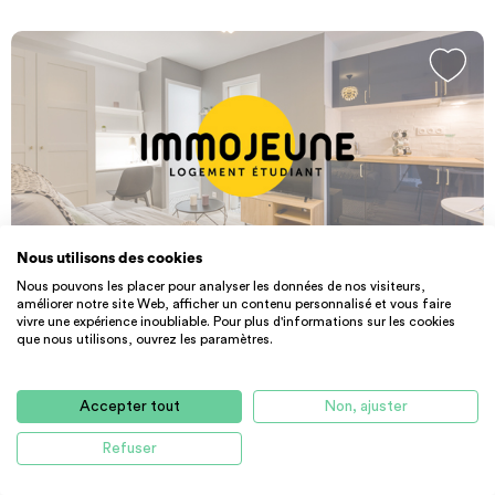
Nous utilisons des cookies
Nous pouvons les placer pour analyser les données de nos visiteurs,
PARTICULIER
APPARTEMENT
améliorer notre site Web, afficher un contenu personnalisé et vous faire
Location particulier Marseille 12, appa...
vivre une expérience inoubliable. Pour plus d'informations sur les cookies
que nous utilisons, ouvrez les paramètres.
109 m² - 1850 €
CC
13012 Marseille 12
Accepter tout
Non, ajuster
Refuser