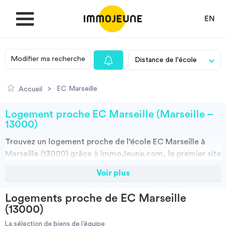
EN
Modifier ma recherche
MON COMPTE
>
EC Marseille
Accueil
DÉPOSER UNE ANNONCE
Logement proche EC Marseille (Marseille –
13000)
Trouvez un
logement
proche de l’école
EC Marseille à
Je cherche un logement
Marseille (13000)
grâce à ImmoJeune.com, le premier site
du logement étudiant. Découvrez nos milliers d’offres de
Voir plus
Je propose un bien
locations proches de l’EC Marseille : résidences
étudiantes, locations par particuliers, par agences et
Logements proche de EC Marseille
colocations. Vous avez tous les choix.
Villes
(13000)
Vous pouvez faire votre recherche en fonction du type de bien à louer,
de la surface, et/ou de la distance des logements proposés par
La sélection de biens de l’équipe