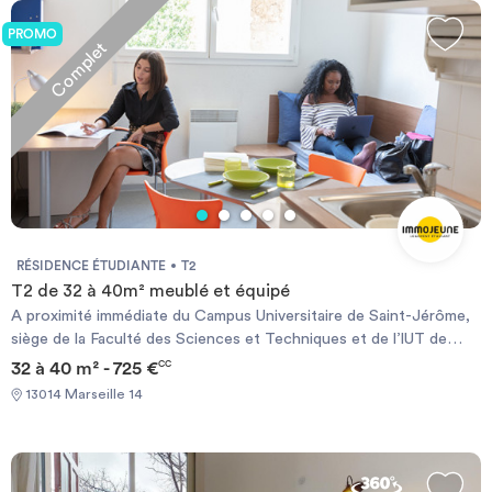
d'espaces verts, des services d’un régisseur, d’un système de
contrôle d'acccès et de videosurveillance, de la présence d'un
PROMO
Complet
agent de surveillance la nuit. Internet gratuit.
RÉSIDENCE ÉTUDIANTE
T2
T2 de 32 à 40m² meublé et équipé
A proximité immédiate du Campus Universitaire de Saint-Jérôme,
siège de la Faculté des Sciences et Techniques et de l’IUT de
Marseille, la résidence Studélites Le Premium vous offre un
32 à 40 m² - 725 €
CC
maximum de confort pour étudier en toute sérénité. La ligne de
13014 Marseille 14
bus 34 passe devant la résidence (arrêt Merlan Tourelle à 50
mètres). Certains appartements ont vue sur la mer. Chauffage
électrique et ballon d’eau chaude individuels.