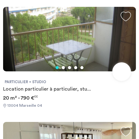
mètres). Certains appartements ont vue sur la mer. Chauffage
130 € par an Encadrement des loyers : La commune de Marseille
électrique et ballon d’eau chaude individuels.
n'est pas soumise à l'encadrement des loyers. Barème des
honoraires de location : Zone très tendue : 12,10 €/m² TTC Zone
tendue : 10,09 €/m² TTC Zone non tendue : 8,07 €/m² TTC État
des lieux : 3,03 €/m² TTC Mentions légales agence : SARL MRZ
Carte professionnelle n° : CPI75012015000000390 Délivrée par :
CCI de Paris Île-de-France Organisme garant : SOCAF, 26 avenue
de Suffren, 75015 PARIS
PARTICULIER
STUDIO
Location particulier à particulier, stu...
20 m² - 790 €
CC
13004 Marseille 04