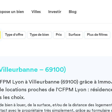
opose un bien
Villes
Investir
Blog
Type d'offre
Type de bien
Prix
Surface
Plus de filtres
illeurbanne – 69100)
FPM Lyon à Villeurbanne (69100)
grâce à ImmoJ
de locations proches de l’CFPM Lyon : résidences
 les choix.
e bien à louer, de la surface, et/ou de la distance des logeme
ntact avec le propriétaire très simplement, grâce au formulair