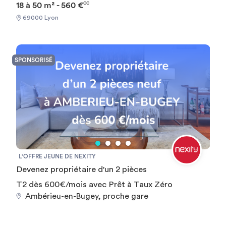
Moulin Lyon III. Celle-ci propose des studios meublés et
18 à 50 m² - 560 €
CC
jour chaque jour, mais peut ne pas refléter les disponibilités
tout équipés à des prix adaptés. En plus, la résidence
en temps réel.
69000 Lyon
Victorian Park offre de nombreux services tels qu'un
service de gardiennage, une laverie ou encore une
connexion internet. Cette résidence étudiante est à
proximité des transports en commun, des commerces,
SPONSORISÉ
restaurants et cinémas.
L'OFFRE JEUNE DE NEXITY
Devenez propriétaire d'un 2 pièces
T2 dès 600€/mois avec Prêt à Taux Zéro
Ambérieu-en-Bugey, proche gare