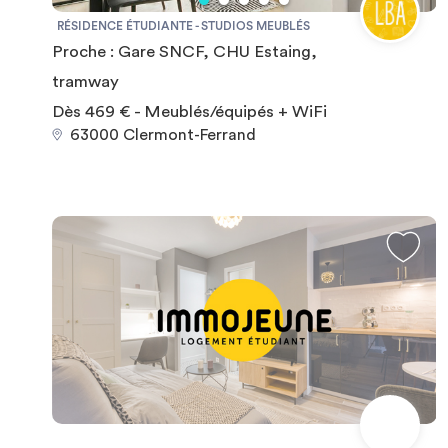
uniques en France : • Université Clermont Auvergne (UCA)
RÉSIDENCE ÉTUDIANTE - STUDIOS MEUBLÉS
• SIGMA Clermont, grande école d’ingénieurs • Groupe
Proche : Gare SNCF, CHU Estaing,
ESC Clermont • École nationale Supérieure d’Architecture
(ENSACF) • VETAGRO (École Supérieure d’Agriculture) •
tramway
École Supérieure d’Art de Clermont Métropole (ESACM)
Dès 469 € - Meublés/équipés + WiFi
63000 Clermont-Ferrand