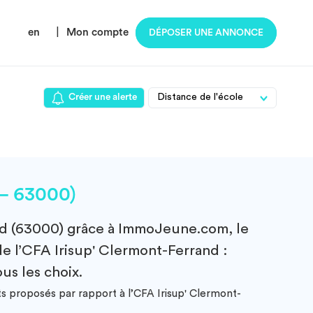
en
|
Mon compte
DÉPOSER UNE ANNONCE
Créer une alerte
 – 63000)
nd (63000)
grâce à ImmoJeune.com, le
de l’CFA Irisup' Clermont-Ferrand :
us les choix.
ts proposés par rapport à l’CFA Irisup' Clermont-