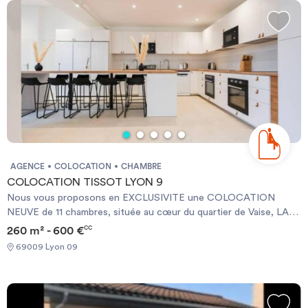
AGENCE
COLOCATION
CHAMBRE
COLOCATION TISSOT LYON 9
Nous vous proposons en EXCLUSIVITE une COLOCATION
NEUVE de 11 chambres, située au cœur du quartier de Vaise, LA
"RESIDENCE TISSOT" offre un emplacement de qualité,
260 m² - 600 €
CC
sécurisé, à proximité de toutes commodités, écoles et
69009 Lyon 09
commerces. Le quartier est proche du centre-ville et desservi par
les transports en commun (métro "Valmy" à 5 min) pour un accès
rapide aux gares de Jean Macé et Part-dieu. Cette ancienne
maison de Maître, pleine de charme, de 260 m2 sur 3 niveaux,