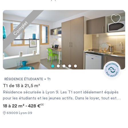
rapport à l’CESI Exia Lyon.
Investir
Une fois la perle rare trouvée, vous pouvez prendre contact avec le
propriétaire très simplement, grâce au formulaire de contact ou
directement par téléphone quand vous êtes connecté.
Le site ImmoJeune.com est gratuit et vous permettra de vous loger à
Complet
Blog
proximité de l’CESI Exia Lyon dans les meilleures conditions possibles.
Bonne recherche et bon emménagement.
RÉSIDENCE ÉTUDIANTE
T1
T1 de 18 à 21,5 m²
Résidence sécurisée à Lyon 9. Les T1 sont idéalement équipés
pour les étudiants et les jeunes actifs. Dans le loyer, tout est
inclus : eau, électricité, chauffage et internet.
18 à 22 m² - 428 €
CC
69009 Lyon 09