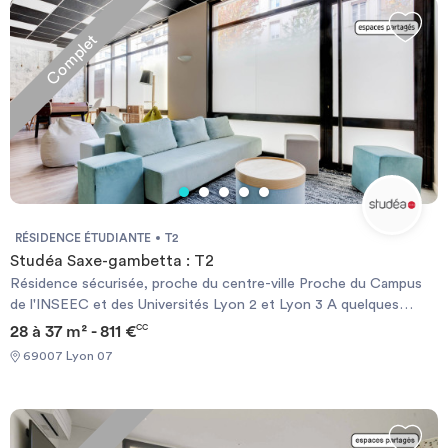
Complet
RÉSIDENCE ÉTUDIANTE
T2
Studéa Saxe-gambetta : T2
Résidence sécurisée, proche du centre-ville Proche du Campus
de l'INSEEC et des Universités Lyon 2 et Lyon 3 A quelques
minutes à pied du Métro D A proximité du Parc Blandan
28 à 37 m² - 811 €
CC
Commerces alimentaires, bars et restaurants à proximité LES +
69007 Lyon 07
STUDÉA* : SÉRÉNITÉ : Résidence sécurisée (vidéosurveillance,
accès sécurisé...) Présence d'un responsable de résidence
Permanence assurée en cas d’urgence les soirs, week-ends et
jours fériés Accès offert à une application de révisions scolaires