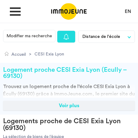
EN
Modifier ma recherche
MON COMPTE
>
CESI Exia Lyon
Accueil
DÉPOSER UNE ANNONCE
Logement proche CESI Exia Lyon (Écully –
69130)
Trouvez un
logement
proche de l’école
CESI Exia Lyon à
Je cherche un logement
Écully (69130)
grâce à ImmoJeune.com, le premier site du
logement étudiant. Découvrez nos milliers d’offres de
Voir plus
Je propose un bien
locations proches de l’CESI Exia Lyon : résidences
étudiantes, locations par particuliers, par agences et
Logements proche de CESI Exia Lyon
colocations. Vous avez tous les choix.
Villes
(69130)
Vous pouvez faire votre recherche en fonction du type de bien à louer,
de la surface, et/ou de la distance des logements proposés par
La sélection de biens de l’équipe