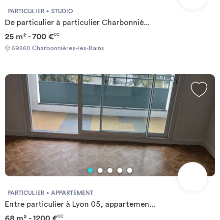
compris) Required documents: - Financial guarantee - Identity
PARTICULIER
STUDIO
Card - Reason for impermanence Documents requis: - Garanties
De particulier à particulier Charbonniè...
financières - Carte d'identité - Motif du transfert / transitoire
25 m² - 700 €
CC
69260 Charbonnières-les-Bains
PARTICULIER
APPARTEMENT
Entre particulier à Lyon 05, appartemen...
68 m² - 1200 €
CC