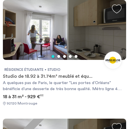
l'association. contact
c.garnier@ensemble2generations.fr
RÉSIDENCE ÉTUDIANTE
STUDIO
Studio de 18.92 à 31.74m² meublé et équ...
A quelques pas de Paris, le quartier "Les portes d’Orléans"
bénéficie d’une desserte de très bonne qualité. Métro ligne 4
station Mairie de Montrouge et Tram T3a station Montrouge. À
18 à 31 m² - 929 €
CC
moins de 20 mn en métro de Saint-Michel. Marché Théophile
92120 Montrouge
Gautier au pied de la résidence les mardis et vendredis. Chauffage
électrique et ballon d’eau chaude individuels.