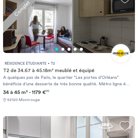
Complet
RÉSIDENCE ÉTUDIANTE
T2
T2 de 34.67 à 45.18m² meublé et équipé
A quelques pas de Paris, le quartier "Les portes d’Orléans"
bénéficie d’une desserte de très bonne qualité. Métro ligne 4
station Mairie de Montrouge et Tram T3a station Montrouge. À
34 à 45 m² - 1179 €
CC
moins de 20 mn en métro de Saint-Michel. Marché Théophile
92120 Montrouge
Gautier au pied de la résidence les mardis et vendredis. Chauffage
électrique et ballon d’eau chaude individuels.