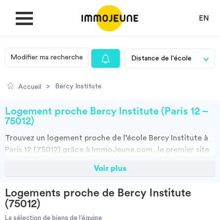
EN
Modifier ma recherche
MON COMPTE
>
Bercy Institute
Accueil
DÉPOSER UNE ANNONCE
Logement proche Bercy Institute (Paris 12 –
75012)
Trouvez un
logement
proche de l’école
Bercy Institute à
Je cherche un logement
Paris 12 (75012)
grâce à ImmoJeune.com, le premier site
du logement étudiant. Découvrez nos milliers d’offres de
Voir plus
Je propose un bien
locations proches de l’Bercy Institute : résidences
étudiantes, locations par particuliers, par agences et
Logements proche de Bercy Institute
colocations. Vous avez tous les choix.
Villes
(75012)
Vous pouvez faire votre recherche en fonction du type de bien à louer,
de la surface, et/ou de la distance des logements proposés par
La sélection de biens de l’équipe