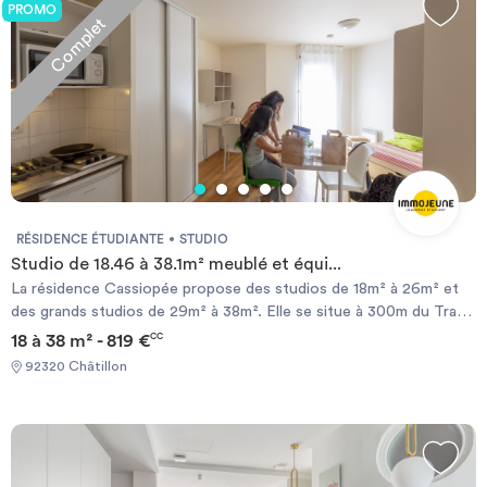
PROMO
Complet
RÉSIDENCE ÉTUDIANTE
STUDIO
Studio de 18.46 à 38.1m² meublé et équi...
La résidence Cassiopée propose des studios de 18m² à 26m² et
des grands studios de 29m² à 38m². Elle se situe à 300m du Tram
T6 (arrêt Châtillon Centre) et à 15 minutes de la Gare
18 à 38 m² - 819 €
CC
Montparnasse. Les commerces du centre ville sont accessibles à
92320 Châtillon
pied. A proximité de l’Ecole Normale Supérieure, de l’EFFICOM,
de l’Université Paris 5. Bus à proximité : 194 et 394. Chauffage
électrique et ballon d’eau chaude individuels. L’accès des non-
étudiants à la résidence est limité et soumis à conditions.