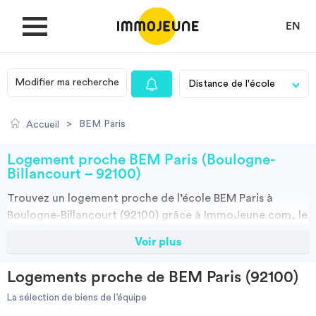
EN
Modifier ma recherche
MON COMPTE
>
BEM Paris
Accueil
DÉPOSER UNE ANNONCE
Logement proche BEM Paris (Boulogne-
Billancourt – 92100)
Trouvez un
logement
proche de l’école
BEM Paris à
Je cherche un logement
Boulogne-Billancourt (92100)
grâce à ImmoJeune.com, le
premier site du logement étudiant. Découvrez nos milliers
Voir plus
Je propose un bien
d’offres de locations proches de l’BEM Paris : résidences
étudiantes, locations par particuliers, par agences et
Logements proche de BEM Paris (92100)
colocations. Vous avez tous les choix.
Villes
La sélection de biens de l’équipe
Vous pouvez faire votre recherche en fonction du type de bien à louer,
de la surface, et/ou de la distance des logements proposés par