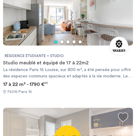
RÉSIDENCE ÉTUDIANTE
STUDIO
Studio meublé et équipé de 17 à 22m2
La résidence Paris 15 Louise, sur 800 m², a été pensée pour offrir
des espaces communs spacieux et adaptés à la vie moderne. Les
appartements tout équipés proposent des chambres
17 à 22 m² - 1790 €
CC
soigneusement aménagées, tandis que la résidence met à
75015 Paris 15
disposition de ses résidents de nombreux services : salle de
fitness, salle de projection, espace de coworking et un restaurant
ouvert au public, proposant une offre unique et authentique.