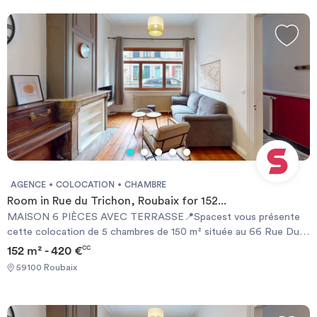
financières - Carte d'identité - Motif du transfert / transitoire
AGENCE
COLOCATION
CHAMBRE
Room in Rue du Trichon, Roubaix for 152...
MAISON 6 PIÈCES AVEC TERRASSE📍Spacest vous présente
cette colocation de 5 chambres de 150 m² située au 66 Rue Du
Trichon à Roubaix (59100).💤LA CHAMBRECette chambre est
152 m² - 420 €
CC
équipée d'un lit double, d'un bureau, d'une chaise et d'un miroir.🛋
59100 Roubaix
LES ESPACES COMMUNSL'appartement s'étend sur trois
niveaux et comprend un long couloir en guise d'entrée,
desservant la cuisine, le séjour et la salle à manger. Le spacieux