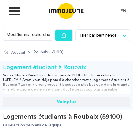
EN
Modifier ma recherche
MON COMPTE
>
Roubaix (59100)
Accueil
DÉPOSER UNE ANNONCE
Logement étudiant à Roubaix
Vous débutez l’année sur le campus de l'EDHEC Lille ou celui de
l’UFRLEA ? Avez-vous déjà pensé à chercher votre
logement étudiant à
Je cherche un logement
Roubaix
? Les prix y sont souvent beaucoup plus bas que dans la grande
ville et le cadre de vie y sera sans doute beaucoup plus agréable.
N’hésitez pas à vous renseigner pour prendre le maximum
d’informations. Mais sachez que si vous êtes véhiculés, vivre à Roubaix
Voir plus
Je propose un bien
peut s’avérer être une solution idéale !
Les
logements étudiants de Roubaix
les plus prisés sont sûrement les
résidences universitaires. Ces dernières sont gérées par le
CROUS
et
Logements étudiants à Roubaix (59100)
conventionnées par l’État. Elles vous permettent de bénéficier des
Villes
APL à Roubaix. Il s’agit d’aides au logement versées sous conditions de
La sélection de biens de l’équipe
ressources pour vous permettre de payer votre loyer plus facilement.
Vous pouvez dès à présent vous renseigner et compléter votre dossier