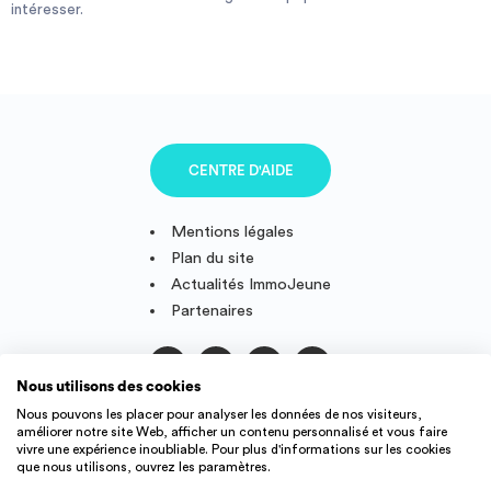
aides comme les APL à Roubaix. La vie dans les
résidences
intéresser.
Investir
universitaires de Roubaix
est souvent agréable. Une véritable
communauté étudiante basée sur l’entraide, le dynamisme et le
soutien vous aidera à passer une merveilleuse année dans votre
nouveau lieu de vie.
Blog
APL Roubaix - CAF Roubaix -
Logement étudiant Roubaix
-
Logement
étudiant Lille
CENTRE D'AIDE
Mentions légales
Plan du site
Actualités ImmoJeune
Partenaires
Nous utilisons des cookies
Suivez-nous
Nous pouvons les placer pour analyser les données de nos visiteurs,
améliorer notre site Web, afficher un contenu personnalisé et vous faire
vivre une expérience inoubliable. Pour plus d'informations sur les cookies
que nous utilisons, ouvrez les paramètres.
IMMOJEUNE © 2011-2026, conçu et fièrement développé en