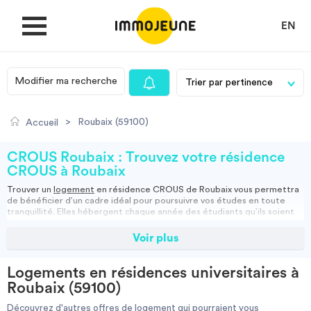
EN
Modifier ma recherche
MON COMPTE
>
Roubaix (59100)
Accueil
DÉPOSER UNE ANNONCE
CROUS Roubaix : Trouvez votre résidence
CROUS à Roubaix
Trouver un
logement
en résidence
CROUS de Roubaix
vous permettra
Je cherche un logement
de bénéficier d’un cadre idéal pour poursuivre vos études en toute
tranquillité. Elles hébergent chaque année des étudiants qu’ils soient
boursiers ou non boursiers ou encore de nationalités étrangères.
N’attendez plus pour déposer votre dossier rapidement, les places
Voir plus
Je propose un bien
sont très prisées !
Logements en résidences universitaires à
Vous vous installerez dans une chambre déjà toute équipée, dotée
Villes
Roubaix (59100)
d’un lit, d’un bureau et de nombreux espaces de rangement. Tous les
logements sont conventionnés et vous permettent de demander des
Découvrez d'autres offres de logement qui pourraient vous