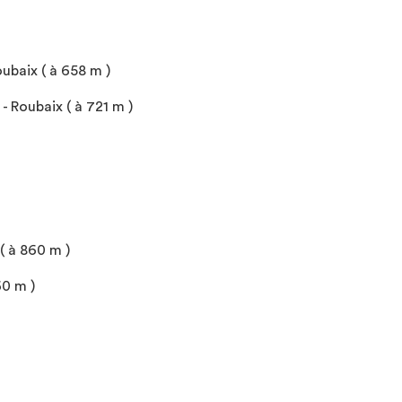
baix ( à 658 m )
- Roubaix ( à 721 m )
( à 860 m )
60 m )