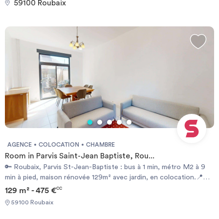
59100 Roubaix
Card - Reason for impermanence Documents requis: - Garanties
financières - Carte d'identité - Motif du transfert / transitoire
AGENCE
COLOCATION
CHAMBRE
Room in Parvis Saint-Jean Baptiste, Rou...
🔑 Roubaix, Parvis St-Jean-Baptiste : bus à 1 min, métro M2 à 9
min à pied, maison rénovée 129m² avec jardin, en colocation.📍
Emplacement- Arrêt de bus ""St Jean Baptiste"" à 1 min à pied
129 m² - 475 €
CC
(lignes 34, 36, L8...)- Métro M2 (Charles de Gaulle) à 9 min à
59100 Roubaix
pied- Commerces, boulangeries et supermarchés de proximité🏠
La maison- 129m² entièrement rénovés, lumineux, parquet à