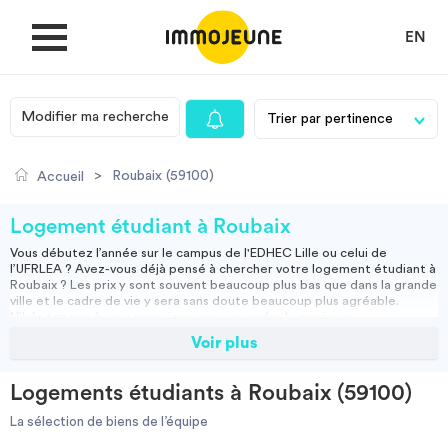
EN
Modifier ma recherche
MON COMPTE
>
Roubaix (59100)
Accueil
DÉPOSER UNE ANNONCE
Logement étudiant à Roubaix
Vous débutez l’année sur le campus de l'EDHEC Lille ou celui de
l’UFRLEA ? Avez-vous déjà pensé à chercher votre
logement étudiant à
Je cherche un logement
Roubaix
? Les prix y sont souvent beaucoup plus bas que dans la grande
ville et le cadre de vie y sera sans doute beaucoup plus agréable.
N’hésitez pas à vous renseigner pour prendre le maximum
d’informations. Mais sachez que si vous êtes véhiculés, vivre à Roubaix
Voir plus
Je propose un bien
peut s’avérer être une solution idéale !
Les
logements étudiants de Roubaix
les plus prisés sont sûrement les
résidences universitaires. Ces dernières sont gérées par le
CROUS
et
Logements étudiants à Roubaix (59100)
conventionnées par l’État. Elles vous permettent de bénéficier des
Villes
APL à Roubaix. Il s’agit d’aides au logement versées sous conditions de
La sélection de biens de l’équipe
ressources pour vous permettre de payer votre loyer plus facilement.
Vous pouvez dès à présent vous renseigner et compléter votre dossier