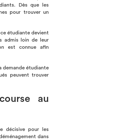
diants. Dès que les
hes pour trouver un
nce étudiante devient
ts admis loin de leur
ion est connue afin
 la demande étudiante
ués peuvent trouver
 course au
e décisive pour les
ur déménagement dans