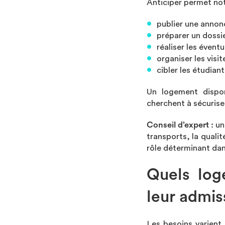
Anticiper permet no
publier une annon
préparer un dossie
réaliser les évent
organiser les visit
cibler les étudian
Un logement dispon
cherchent à sécuriser 
Conseil d’expert :
un
transports, la qualit
rôle déterminant dans
Quels log
leur admis
Les besoins varient 