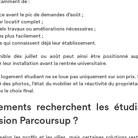
tamment de :
ce avant le pic de demandes d’août ;
r locatif complet ;
uels travaux ou améliorations nécessaires ;
es plus facilement ;
ts qui connaissent déjà leur établissement.
ible dès juillet ou août peut ainsi être positionné aup
leur installation avant la rentrée universitaire.
 logement étudiant ne se loue pas uniquement sur son prix. 
é des photos, l’état du mobilier et la réactivité du propriét
 le choix final.
ements recherchent les étudi
sion Parcoursup ?
selon les profils et les villes, mais certaines solutions res