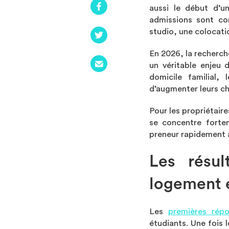
aussi le début d’u
admissions sont co
studio, une colocat
En 2026, la recherch
un véritable enjeu d
domicile familial,
d’augmenter leurs c
Pour les propriétair
se concentre forte
preneur rapidement a
Les résul
logement é
Les
premières rép
étudiants. Une fois