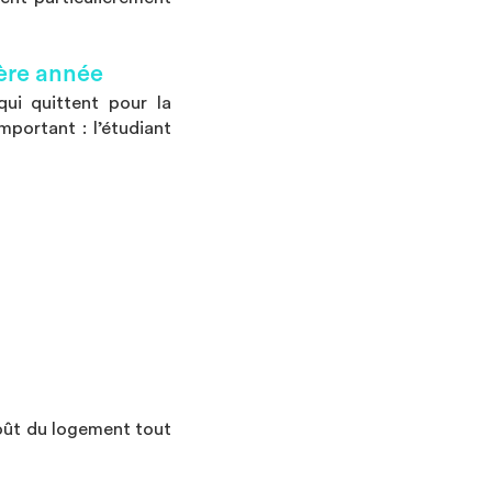
ière année
ui quittent pour la
mportant : l’étudiant
oût du logement tout