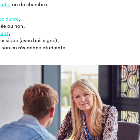
tudio
ou de chambre,
te durée
,
ée ou non,
iant
,
lassique (avec bail signé),
ison en
résidence étudiante
.