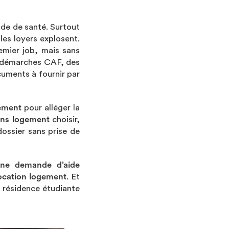
de de santé. Surtout
les loyers explosent.
emier job, mais sans
s démarches CAF, des
uments à fournir par
gement
pour alléger la
ons logement
choisir,
ossier sans prise de
une demande d’aide
location logement
. Et
 résidence étudiante