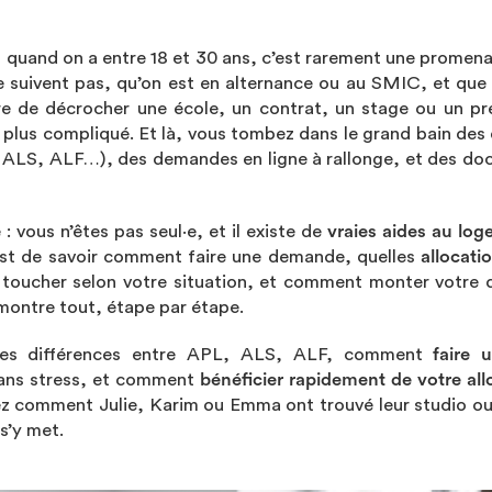
 quand on a entre 18 et 30 ans, c’est rarement une promena
 suivent pas, qu’on est en alternance ou au SMIC, et que 
e de décrocher une école, un contrat, un stage ou un pr
t plus compliqué. Et là, vous tombez dans le grand bain de
, ALS, ALF…), des demandes en ligne à rallonge, et des doc
: vous n’êtes pas seul·e, et il existe de
vraies aides au lo
’est de savoir comment faire une demande, quelles
allocati
toucher selon votre situation, et comment monter votre d
montre tout, étape par étape.
les différences entre APL, ALS, ALF, comment
faire 
ans stress, et comment
bénéficier rapidement de votre al
ez comment Julie, Karim ou Emma ont trouvé leur studio ou
 s’y met.