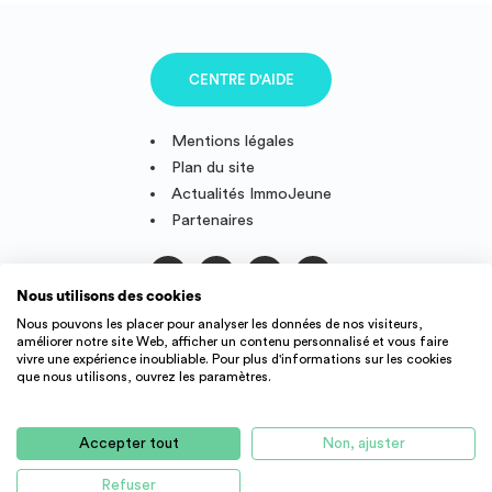
CENTRE D'AIDE
Mentions légales
Plan du site
Actualités ImmoJeune
Partenaires
Nous utilisons des cookies
Suivez-nous
Nous pouvons les placer pour analyser les données de nos visiteurs,
améliorer notre site Web, afficher un contenu personnalisé et vous faire
vivre une expérience inoubliable. Pour plus d'informations sur les cookies
que nous utilisons, ouvrez les paramètres.
IMMOJEUNE © 2011-2026, conçu et fièrement développé en
France.
Accepter tout
Non, ajuster
Des offres de logement étudiant et jeune actif dans toute la
France : résidence étudiant, agence immobilière, location
Refuser
AUCUN LOGEMENT DISPONIBLE POUR LE MOMENT