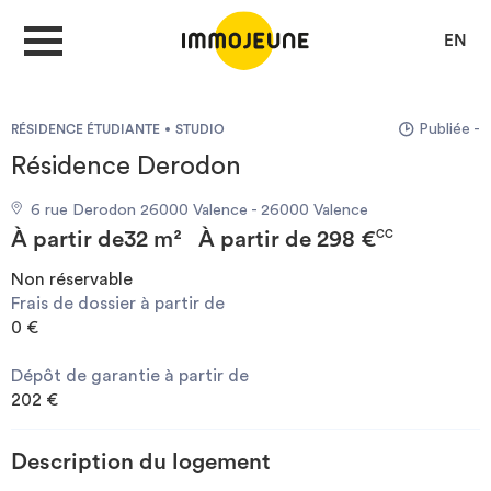
EN
Publiée -
RÉSIDENCE ÉTUDIANTE
STUDIO
MON COMPTE
Résidence Derodon
6 rue Derodon 26000 Valence - 26000 Valence
DÉPOSER UNE ANNONCE
À partir de
32 m²
À partir de
298 €
CC
Non réservable
Frais de dossier à partir de
Je cherche un logement
0 €
Dépôt de garantie à partir de
Je propose un bien
202 €
Villes
Description du logement