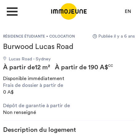
EN
Publiée il y a 6 ans
RÉSIDENCE ÉTUDIANTE
COLOCATION
MON COMPTE
Burwood Lucas Road
Lucas Road - Sydney
DÉPOSER UNE ANNONCE
À partir de
12 m²
À partir de
190 A$
CC
Disponible immédiatement
Frais de dossier à partir de
Je cherche un logement
0 A$
Dépôt de garantie à partir de
Je propose un bien
Non renseigné
Villes
Description du logement