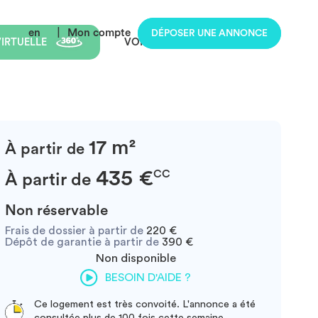
en
|
Mon compte
DÉPOSER UNE ANNONCE
 VIRTUELLE
VOIR TOUTES LES PHOTOS
17 m²
À partir de
435 €
CC
À partir de
Non réservable
Frais de dossier à partir de
220 €
Dépôt de garantie à partir de
390 €
Non disponible
BESOIN D'AIDE ?
Ce logement est très convoité. L'annonce a été
consultée plus de 100 fois cette semaine.