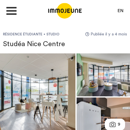
EN
Publiée il y a 4 mois
RÉSIDENCE ÉTUDIANTE
STUDIO
MON COMPTE
Studéa Nice Centre
DÉPOSER UNE ANNONCE
Je cherche un logement
Je propose un bien
Villes
9