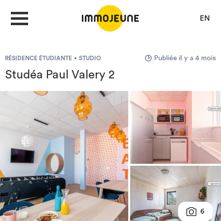
EN
Publiée il y a 4 mois
RÉSIDENCE ÉTUDIANTE
STUDIO
MON COMPTE
Studéa Paul Valery 2
DÉPOSER UNE ANNONCE
Je cherche un logement
Je propose un bien
Villes
6