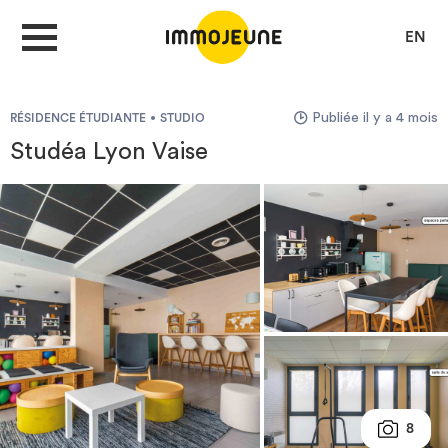
EN
Publiée il y a 4 mois
RÉSIDENCE ÉTUDIANTE
STUDIO
MON COMPTE
Studéa Lyon Vaise
DÉPOSER UNE ANNONCE
Je cherche un logement
Je propose un bien
Villes
8