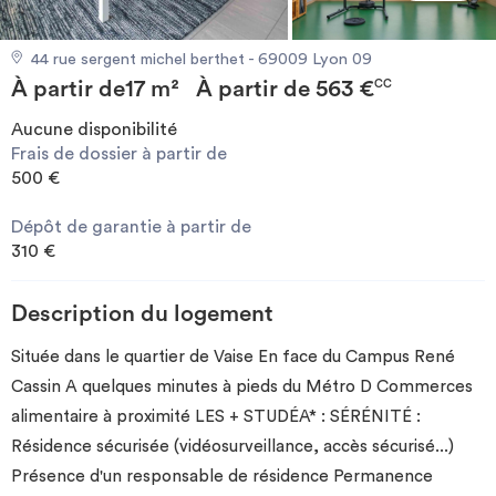
Investir
44 rue sergent michel berthet - 69009 Lyon 09
À partir de
17 m²
À partir de
563 €
Blog
CC
Aucune disponibilité
Frais de dossier à partir de
500 €
Dépôt de garantie à partir de
310 €
Description du logement
Située dans le quartier de Vaise En face du Campus René
Cassin A quelques minutes à pieds du Métro D Commerces
alimentaire à proximité LES + STUDÉA* : SÉRÉNITÉ :
Résidence sécurisée (vidéosurveillance, accès sécurisé...)
Présence d'un responsable de résidence Permanence