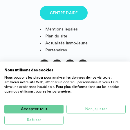
CENTRE D'AIDE
Mentions légales
Plan du site
Actualités ImmoJeune
Partenaires
Nous utilisons des cookies
Suivez-nous
Nous pouvons les placer pour analyser les données de nos visiteurs,
améliorer notre site Web, afficher un contenu personnalisé et vous faire
vivre une expérience inoubliable. Pour plus d'informations sur les cookies
que nous utilisons, ouvrez les paramètres.
IMMOJEUNE © 2011-2026, conçu et fièrement développé en
France.
Accepter tout
Non, ajuster
Des offres de logement étudiant et jeune actif dans toute la
France : résidence étudiant, agence immobilière, location
Refuser
AUCUN LOGEMENT DISPONIBLE POUR LE MOMENT
d'appartement, studio, colocation, etc.