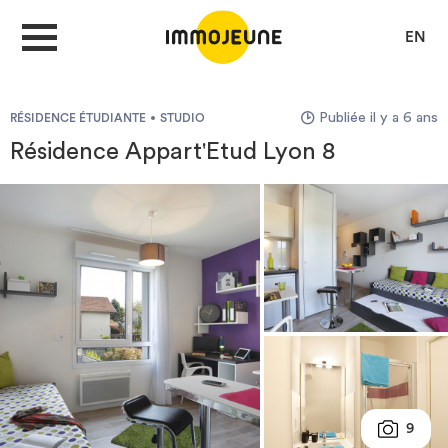
EN
Publiée il y a 6 ans
RÉSIDENCE ÉTUDIANTE
STUDIO
MON COMPTE
Résidence Appart'Etud Lyon 8
DÉPOSER UNE ANNONCE
Je cherche un logement
Je propose un bien
Villes
9